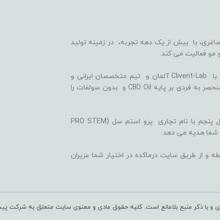
اغری، با بیش از یک دهه تجربه، در زمینه تولید
 مو فعالیت می کند.
ما با بهره گیری از سلول های بنیادی گیاهی، همکاری با Clivent-Lab آلمان و تیم متخصصان ایرانی و
آلمانی در واحد تحقیق و توسعه (R&D)، فرمولاسیون منحصر به فردی بر پایه CBD Oil و بدون سولفات را
ثمره این تلاش ها، تولید شامپوها و شوینده های نسل پنجم با نام تجاری پرو استم سل (PRO STEM
 شما هدیه می دهد.
ه و از طریق سایت درماکده در اختیار شما عزیران
ری و با ذکر منبع بلامانع است. کلیه حقوق مادی و معنوی سایت متعلق به شرکت پی