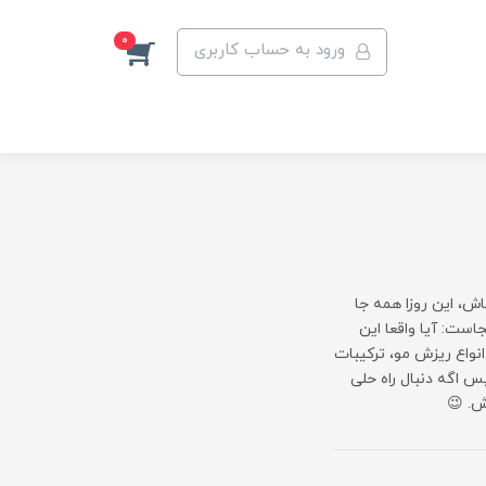
0
ورود به حساب کاربری
ش، این روزا همه جا
است: آیا واقعا این
 انواع ریزش مو، ترکیبات
س اگه دنبال راه حلی
ش. 😉