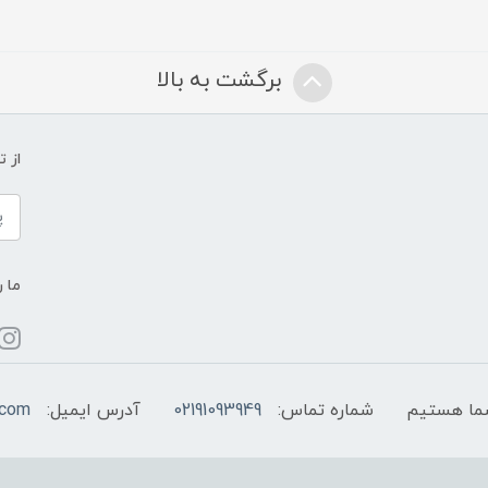
برگشت به بالا
از 
ما ر
شماره تماس:
02191093949
آدرس ایمیل:
.com