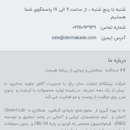
شنبه تا پنج شنبه ، از ساعت 9 الی 17 پاسخگوی شما
هستیم
شماره تماس:
02191093949
آدرس ایمیل:
sale@dermakade.com
درباره ما
## درماکده: سلامتی و زیبایی از ریشه طبیعت
شرکت پیشگام تجارت سان رخ، با مدیریت آقای جاوید صاغری، با
بیش از یک دهه تجربه، در زمینه تولید محصولات با کیفیت و بدون
ضرر برای مراقبت از پوست و مو فعالیت می کند.
ما با بهره گیری از سلول های بنیادی گیاهی، همکاری با Clivent-Lab
آلمان و تیم متخصصان ایرانی و آلمانی در واحد تحقیق و توسعه
(R&D)، فرمولاسیون منحصر به فردی بر پایه CBD Oil و بدون سولفات