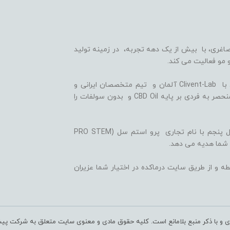
اغری، با بیش از یک دهه تجربه، در زمینه تولید
 مو فعالیت می کند.
ما با بهره گیری از سلول های بنیادی گیاهی، همکاری با Clivent-Lab آلمان و تیم متخصصان ایرانی و
آلمانی در واحد تحقیق و توسعه (R&D)، فرمولاسیون منحصر به فردی بر پایه CBD Oil و بدون سولفات را
ثمره این تلاش ها، تولید شامپوها و شوینده های نسل پنجم با نام تجاری پرو استم سل (PRO STEM
 شما هدیه می دهد.
ه و از طریق سایت درماکده در اختیار شما عزیران
ری و با ذکر منبع بلامانع است. کلیه حقوق مادی و معنوی سایت متعلق به شرکت پی