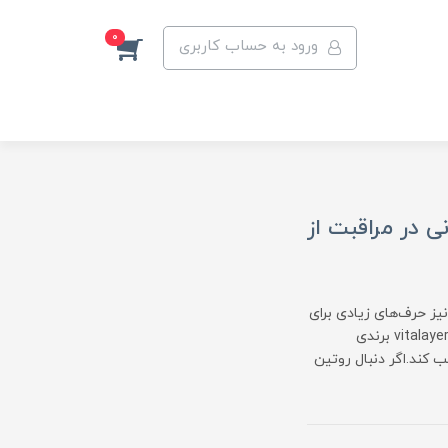
0
ورود به حساب کاربری
انی در مراقبت از
یز حرف‌های زیادی برای
گفتن دارند. یکی از موفق‌ترین آن‌ها بدون شک برند ویتالایر (ویتالیر) است؛ vitalayer برندی
ب کند.اگر دنبال روتین