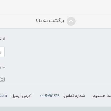
برگشت به بالا
از 
ما ر
شماره تماس:
02191093949
آدرس ایمیل:
.com