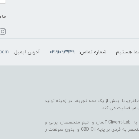
ما ر
شماره تماس:
02191093949
آدرس ایمیل:
.com
اغری، با بیش از یک دهه تجربه، در زمینه تولید
 مو فعالیت می کند.
ما با بهره گیری از سلول های بنیادی گیاهی، همکاری با Clivent-Lab آلمان و تیم متخصصان ایرانی و
آلمانی در واحد تحقیق و توسعه (R&D)، فرمولاسیون منحصر به فردی بر پایه CBD Oil و بدون سولفات را