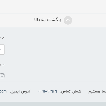
برگشت به بالا
از 
ما ر
شماره تماس:
02191093949
آدرس ایمیل:
.com