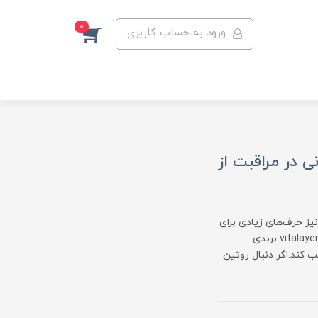
0
ورود به حساب کاربری
انی در مراقبت از
یز حرف‌های زیادی برای
گفتن دارند. یکی از موفق‌ترین آن‌ها بدون شک برند ویتالایر (ویتالیر) است؛ vitalayer برندی
ب کند.اگر دنبال روتین