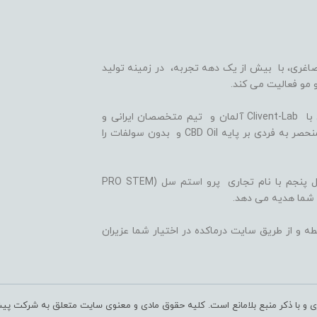
اغری، با بیش از یک دهه تجربه، در زمینه تولید
 مو فعالیت می کند.
ما با بهره گیری از سلول های بنیادی گیاهی، همکاری با Clivent-Lab آلمان و تیم متخصصان ایرانی و
آلمانی در واحد تحقیق و توسعه (R&D)، فرمولاسیون منحصر به فردی بر پایه CBD Oil و بدون سولفات را
ثمره این تلاش ها، تولید شامپوها و شوینده های نسل پنجم با نام تجاری پرو استم سل (PRO STEM
 شما هدیه می دهد.
ه و از طریق سایت درماکده در اختیار شما عزیران
ری و با ذکر منبع بلامانع است. کلیه حقوق مادی و معنوی سایت متعلق به شرکت پی