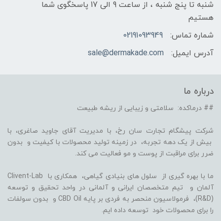
شنبه تا پنج شنبه ، از ساعت 9 الی 17 پاسخگوی شما
هستیم
شماره تماس:
02191093949
آدرس ایمیل:
sale@dermakade.com
درباره ما
## درماکده: سلامتی و زیبایی از ریشه طبیعت
شرکت پیشگام تجارت سان رخ، با مدیریت آقای جاوید صاغری، با
بیش از یک دهه تجربه، در زمینه تولید محصولات با کیفیت و بدون
ضرر برای مراقبت از پوست و مو فعالیت می کند.
ما با بهره گیری از سلول های بنیادی گیاهی، همکاری با Clivent-Lab
آلمان و تیم متخصصان ایرانی و آلمانی در واحد تحقیق و توسعه
(R&D)، فرمولاسیون منحصر به فردی بر پایه CBD Oil و بدون سولفات
را برای محصولات خود توسعه داده ایم.