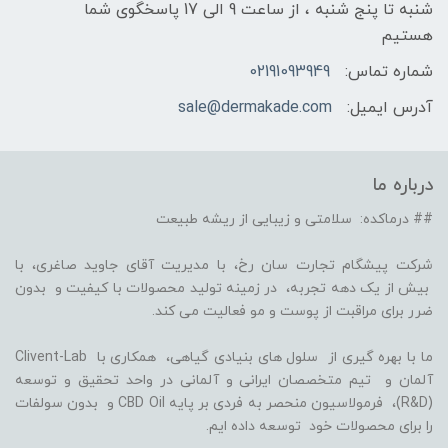
شنبه تا پنج شنبه ، از ساعت 9 الی 17 پاسخگوی شما
هستیم
شماره تماس:
02191093949
آدرس ایمیل:
sale@dermakade.com
درباره ما
## درماکده: سلامتی و زیبایی از ریشه طبیعت
شرکت پیشگام تجارت سان رخ، با مدیریت آقای جاوید صاغری، با
بیش از یک دهه تجربه، در زمینه تولید محصولات با کیفیت و بدون
ضرر برای مراقبت از پوست و مو فعالیت می کند.
ما با بهره گیری از سلول های بنیادی گیاهی، همکاری با Clivent-Lab
آلمان و تیم متخصصان ایرانی و آلمانی در واحد تحقیق و توسعه
(R&D)، فرمولاسیون منحصر به فردی بر پایه CBD Oil و بدون سولفات
را برای محصولات خود توسعه داده ایم.