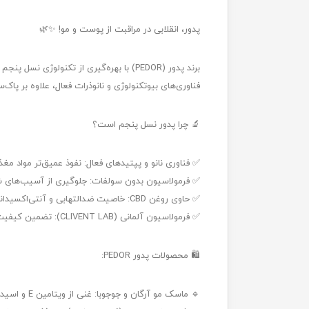
پدور، انقلابی در مراقبت از پوست و مو! ✨🌿
برند پدور (PEDOR) با بهره‌گیری از تکنو
فناوری‌های بیوتکنولوژی و نانوذرات فعال، علاوه بر پاک
🔬 چرا پدور نسل پنجم است؟
✅ فناوری نانو و پپتیدهای فعال: نفوذ عمیق‌تر مواد م
✅ فرمولاسیون بدون سولفات: جلوگیری از آسیب‌های 
✅ حاوی روغن CBD: خاصیت ضدالتهابی و آنتی‌اکسیدانی برای مو و پوست
✅ فرمولاسیون آلمانی (CLIVENT LAB): تضمین کیفیت برتر با استانداردهای اروپایی
🛍 محصولات پدور PEDOR:
🔹 ماسک مو آرگان و جوجوبا: غنی از ویتامین E و اسیدهای چرب، نرم‌کننده و براق‌کننده مو ✨