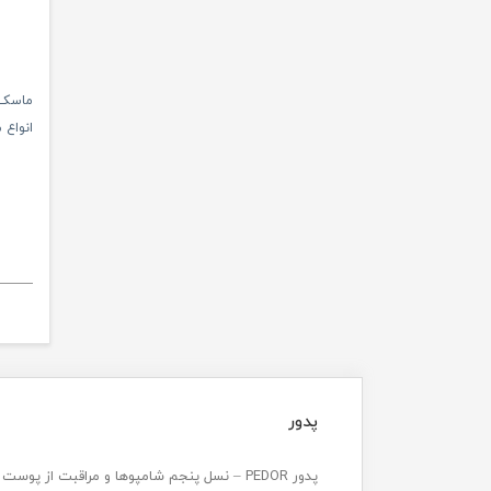
ماسک م
انواع مو حج
پدور
پدور PEDOR – نسل پنجم شامپوها و مراقبت از پوست و مو 🚀