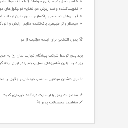
🔹 شامپو نسل پنجم (فری سولفات): با حذف مواد مضر و 
🔹 تقویت‌کننده و ضد ریزش مو: تغذیه فولیکول‌های 
🔹 فیس‌واش تخصصی: پاکسازی عمیق بدون ایجاد خشکی،
🔹 میسلار واتر طبیعی: پاک‌کننده ملایم آرایش و آلو
🏆 پدور، انتخابی برای آینده مراقبت از مو
روز دنیا، اولین شامپوهای نسل پنجم را در ایران ارائه ک
✨ برای داشتن موهایی سالم‌تر، درخشان‌تر و قوی‌تر، محصولات نسل ۵ پدور 
📌 محصولات پدور را از سایت درماکده خریداری کنید:
🔗 مشاهده محصولات پدور 🚀