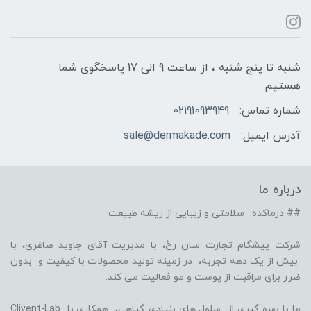
شنبه تا پنج شنبه ، از ساعت 9 الی 17 پاسخگوی شما
هستیم
شماره تماس:
02191093949
آدرس ایمیل:
sale@dermakade.com
درباره ما
## درماکده: سلامتی و زیبایی از ریشه طبیعت
شرکت پیشگام تجارت سان رخ، با مدیریت آقای جاوید صاغری، با
بیش از یک دهه تجربه، در زمینه تولید محصولات با کیفیت و بدون
ضرر برای مراقبت از پوست و مو فعالیت می کند.
ما با بهره گیری از سلول های بنیادی گیاهی، همکاری با Clivent-Lab