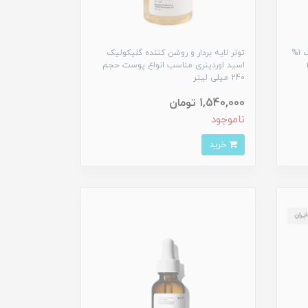
سرم ضد جوش نیاسینامید 10% + زینک 1%
تونر لایه بردار و روشن کننده گلیکولیک
م 30
اسید اوردینری مناسب انواع پوست حجم
240 میلی لیتر
1,540,000 تومان
ناموجود
خرید