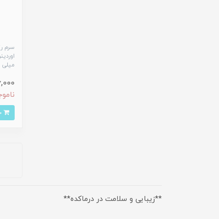
میلی ل
976,000 
ناموج
خرید
**زیبایی و سلامت در درماکده**