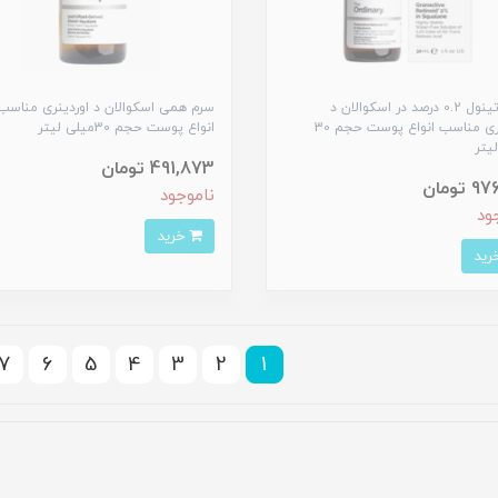
سرم رتینول 0.2 درصد در اسکوالان د
سرم همی اسکوالان د اوردینری مناسب
اوردینری مناسب انواع پوست حجم 30
انواع پوست حجم 30میلی لیتر
یتر
491,873 تومان
تومان
ناموجود
ود
خرید
7
6
5
4
3
2
1