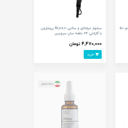
عطر مردانه گلکسیوم مدل اورانوس حجم 50
سشوار حرفه‌ای و سالنی RL8801 پرومارون
با گارانتی ۲۴ ماهه سان سرویس
4,470,000 تومان
خرید