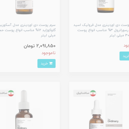
وست دی اوردینری مدل فرولیک اسید
سرم پوست دی اوردینری مدل آسکوربی
3% + رسوراترول 3% مناسب انواع پوست
میلی لیتر
ود
2,091,850 تومان
ناموجود
خرید