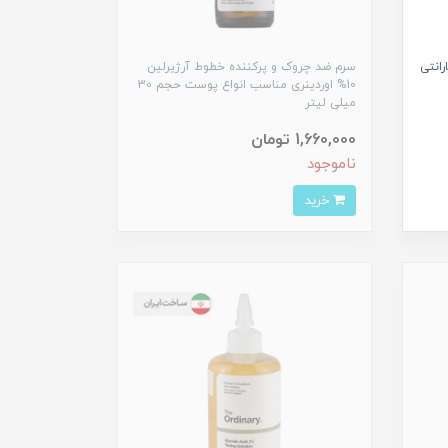
 با گارانتی
سرم ضد چروک و پرکننده خطوط آرژیرلین
10% اوردینری مناسب انواع پوست حجم 30
میلی لیتر
1,660,000 تومان
ناموجود
خرید