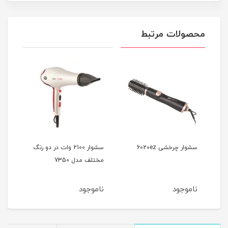
محصولات مرتبط
سشوار چرخشی 6020ez
سشوار 2100 وات در دو رنگ
مختلف مدل 7350
آیونی
ناموجود
ناموجود
نام