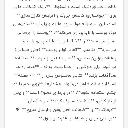
خالص، هیالورونیک اسید و اسکوالان**، یک انتخاب عالی
برای **جوانسازی، کاهش چروک و افزایش کلاژن‌سازی**
است. این سرم با فرمولاسیون ملایم و پایدار، **سلول‌های
مرده پوست را لایه‌برداری می‌کند**، **پوست را آبرسانی
عمیق می‌نماید** و **خطوط ریز و علائم پیری را محو
می‌سازد**. مناسب **تمام انواع پوست** (حتی حساس)
و فاقد پارابن/اسانس، **شب‌ها قبل از خواب** استفاده
می‌شود. برای جلوگیری از حساسیت به نور، **حتماً روزها
ضدآفتاب بزنید**. نتایج محسوس پس از **4-6 هفته**
استفاده منظم ظاهر می‌شوند. هشدارها: **روی زخم یا دور
چشم استفاده نشود**، **در بارداری ممنوع است** و پس
از باز کردن، **تا 6 ماه مصرف گردد**. خرید آسان از
**درماکده** با **ضمانت اصل بودن و ارسال سریع**. 💖
**پوستی جوان و شفاف با قدرت رتینول!**