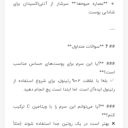
🔹 **عصاره میوه‌ها:** سرشار از آنتی‌اکسیدان برای
شادابی پوست.
---
## ❓ **سوالات متداول:**
### **آیا این سرم برای پوست‌های حساس مناسب
است؟**
✅ بله! با غلظت 0.2% رتینول، برای شروع استفاده از
رتینول ایده‌آل است. اما ابتدا تست پچ انجام دهید.
### **آیا می‌توانم این سرم را با ویتامین C ترکیب
کنم؟**
❌ بهتر است در یک روتین جدا استفاده شوند (مثلاً