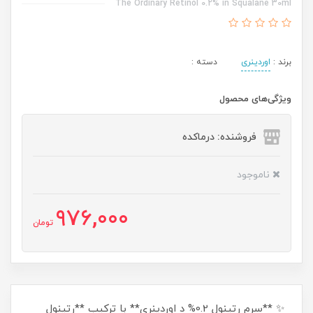
The Ordinary Retinol 0.2% in Squalane 30ml
برند :
اوردینری
دسته :
ویژگی‌های محصول
فروشنده: درماکده
ناموجود
976,000
تومان
✨ **سرم رتینول 0.2% د اوردینری** با ترکیب **رتینول