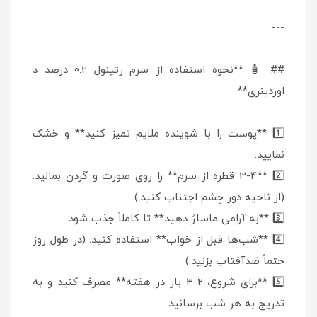
---
## 🧴 **نحوه استفاده از سرم رتینول 0.2 درصد د
اوردینری**
1️⃣ **پوست را با شوینده ملایم تمیز کنید** و خشک
نمایید.
2️⃣ **3-4 قطره از سرم** را روی صورت و گردن بمالید.
(از ناحیه دور چشم اجتناب کنید.)
3️⃣ **به آرامی ماساژ دهید** تا کاملاً جذب شود.
4️⃣ **شب‌ها قبل از خواب** استفاده کنید. (در طول روز
حتماً ضدآفتاب بزنید.)
5️⃣ **برای شروع، 2-3 بار در هفته** مصرف کنید و به
تدریج به هر شب برسانید.