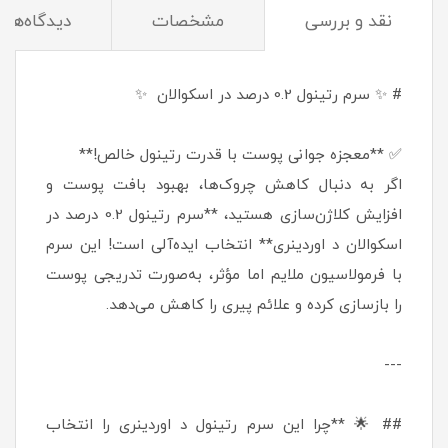
نقد و بررسی
مشخصات
دیدگاه‌ها
# ✨ سرم رتینول 0.2 درصد در اسکوالان ✨
✅ **معجزه جوانی پوست با قدرت رتینول خالص!**
اگر به دنبال کاهش چروک‌ها، بهبود بافت پوست و
افزایش کلاژن‌سازی هستید، **سرم رتینول 0.2 درصد در
اسکوالان د اوردینری** انتخاب ایده‌آلی است! این سرم
با فرمولاسیون ملایم اما مؤثر، به‌صورت تدریجی پوست
را بازسازی کرده و علائم پیری را کاهش می‌دهد.
---
## 🌟 **چرا این سرم رتینول د اوردینری را انتخاب