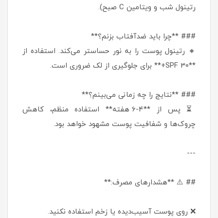
رتینول شب و ویتامین C صبح).
### **چرا باید ضدآفتاب بزنم؟**
🔸 رتینول پوست را به نور حساستر می‌کند. استفاده از
**SPF 30+** برای جلوگیری از لک ضروری است.
### **نتایج را چه زمانی می‌بینم؟**
⏳ پس از **4-6 هفته** استفاده منظم، کاهش
چروک‌ها و شفافیت پوست مشهود خواهد بود.
---
## ⚠️ **هشدارهای مصرف:**
❌ روی پوست آسیب‌دیده یا زخم استفاده نکنید.