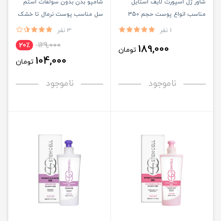
شاور ژل اسپورت لایف استایل
شامپو بدن بدون سولفات استم
مناسب انواع پوست حجم 350
سل مناسب پوست نرمال تا خشک
میلی لیتر
حجم 300ML
1 نفر
3 نفر
129,000
20٪
189,000
تومان
104,000
تومان
ناموجود
ناموجود