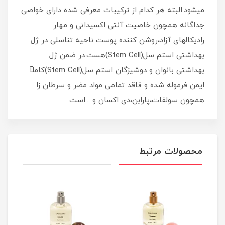
میشود.البته هر کدام از ترکیبات معرفی شده دارای خواصی
جداگانه همچون خاصیت آنتی اکسیدانی و مهار
رادیکالهای آزاد،روشن کننده پوست ناحیه تناسلی در ژل
بهداشتی استم سل(Stem Cell)هست.در ضمن ژل
بهداشتی بانوان و دوشیزگان استم سل(Stem Cell)کاملآ
ایمن فرموله شده و فاقد تمامی مواد مضر و سرطان زا
همچون سولفات،پارابن،دی اکسان و ...است
محصولات مرتبط