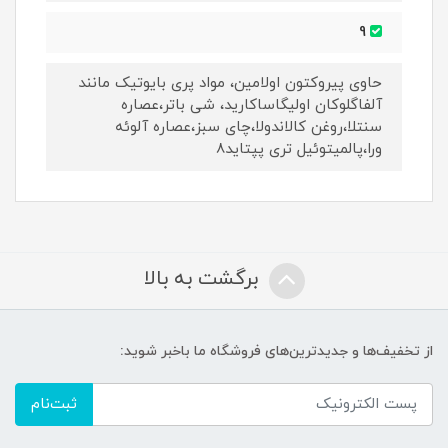
9
حاوی پیروکتون اولامین، مواد پری بایوتیک مانند
آلفاگلوکان اولیگاساکارید، شی باتر،عصاره
سنتلا،روغن کالاندولا،چای سبز،عصاره آلوئه
ورا،پالمیتوئیل تری پپتاید8
برگشت به بالا
از تخفیف‌ها و جدیدترین‌های فروشگاه ما باخبر شوید:
ثبت‌نام