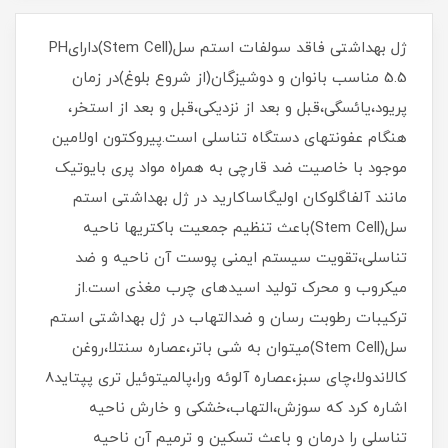
ژل بهداشتی فاقد سولفات استم سل(Stem Cell)دارایPH
5.5 مناسب بانوان و دوشیزگان(از شروع بلوغ)در زمان
پریود،یائسگی،قبل و بعد از نزدیکی،قبل و بعد از استخر،
هنگام عفونتهای دستگاه تناسلی است.پیروکتون اولامین
موجود با خاصیت ضد قارچی به همراه مواد پری بایوتیک
مانند آلفاگلوکان اولیگاساکارید در ژل بهداشتی استم
سل(Stem Cell)باعث تنظیم جمعیت باکتریها ناحیه
تناسلی،تقویت سیستم ایمنی پوست آن ناحیه و ضد
میکروب و محرک تولید اسیدهای چرب مغذی است.از
ترکیبات رطوبت رسان و ضدالتهاب در ژل بهداشتی استم
سل(Stem Cell)میتوان به شی باتر،عصاره سنتلا،روغن
کالاندولا،چای سبز،عصاره آلوئه ورا،پالمیتوئیل تری پپتاید8
اشاره کرد که سوزش،التهاب،خشکی و خارش ناحیه
تناسلی را درمان و باعث تسکین و ترمیم آن ناحیه