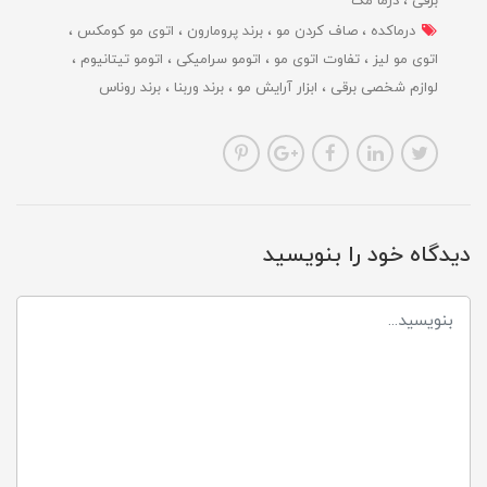
برقی
درما مگ
درماکده
صاف کردن مو
برند پرومارون
اتوی مو کومکس
اتوی مو لیز
تفاوت اتوی مو
اتومو سرامیکی
اتومو تیتانیوم
لوازم شخصی برقی
ابزار آرایش مو
برند وربنا
برند روناس
دیدگاه خود را بنویسید