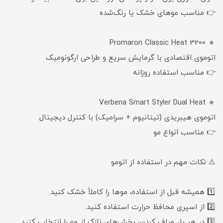
👉 مناسب موهای خشک یا رنگ‌شده
🔹 Promaron Classic Heat 3200
اتوموی اقتصادی با گرمایش سریع و طراحی ارگونومیک
👉 مناسب استفاده روزانه
🔹 Verbena Smart Styler Dual Heat
اتوموی هیبریدی (تیتانیوم + سرامیک) با کنترل دیجیتال
👉 مناسب انواع مو
⚠️ نکات مهم در استفاده از اتومو
1️⃣ همیشه قبل از استفاده، موها را کاملاً خشک کنید.
2️⃣ از اسپری محافظ حرارت استفاده کنید.
3️⃣ در هر بار صاف کردن، بخش‌های نازک از مو را انتخاب کنید.