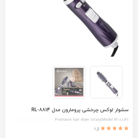
سشوار لوکس چرخشی پرومارون مدل RL-8814
Promaron hair dryer rotary(Model Rl-8814)
از 1