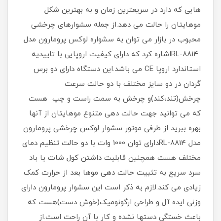
هایی که دارد در سریعترین زمان و به بهترین شکل
موهایتان را حالت می دهد.از جمله سشوارهای چرخشی
محبوب در بازار می توان به سشواره لوکس پرومارون مدل
RL-8814اشاره کرد که دارای کیفیت اروپایی با تاییدیه
استاندارد اروپا CE می باشد.این دستگاه دارای دو برس
گردان در دو سایز مختلف با دو حالت سرعت
چرخش(تند،کند)و چرخش به سمت راست و چپ هست
که می توانید جهت حالت دهی متنوع موهایتان از آنها
بهره ببرید از طرفی موتور سشوار لوکس چرخشی پرومارون
مدل RL-8814دارای توان 1000 وات با دو حالت تنظیم دمای
مختلف هست همچنین قابلیت داشتن کول شات یا باد
سرد سریع به تثبیت حالت دهی موها بعد از حرارت کمک
زیادی می کند.لازم به ذکر است این سشوار پرومارون دارای
وزنی ایده آل و طراحی ارگونومیک(خوش دست)هست که
باعث خستگی دستها نشده و کار با آن راحت است.از