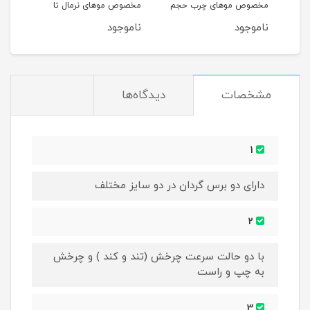
مخصوص موهای چرب حجم
مخصوص موهای نرمال تا
و آسی
250ML
خشک حجم 250ML
ناموجود
ناموجود
نام
مشخصات
دیدگاه‌ها
1
دارای دو برس گردان در دو سایز مختلف
2
با دو حالت سرعت چرخش (تند و کند ) و چرخش
به چپ و راست
3