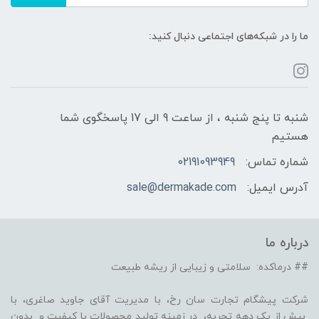
ما را در شبکه‌های اجتماعی دنبال کنید:
شنبه تا پنج شنبه ، از ساعت 9 الی 17 پاسخگوی شما
هستیم
شماره تماس:
02191093949
آدرس ایمیل:
sale@dermakade.com
درباره ما
## درماکده: سلامتی و زیبایی از ریشه طبیعت
شرکت پیشگام تجارت سان رخ، با مدیریت آقای جاوید صاغری، با
بیش از یک دهه تجربه، در زمینه تولید محصولات با کیفیت و بدون