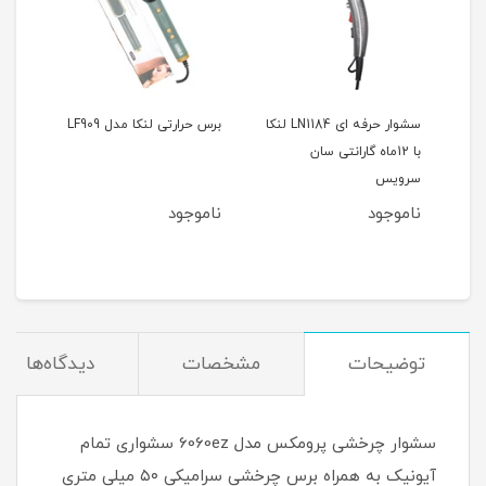
سشوار حرفه ای LN1184 لنکا
برس حرارتی لنکا مدل LF909
اتو م
 گارانتی ۲۴ ماهه
با 12ماه گارانتی سان
سرویس
ناموجود
ناموجود
نام
مان
توضیحات
مشخصات
دیدگاه‌ها
سشوار چرخشی پرومکس مدل 6060ez سشواری تمام
آیونیک به همراه برس چرخشی سرامیکی ۵۰ میلی متری