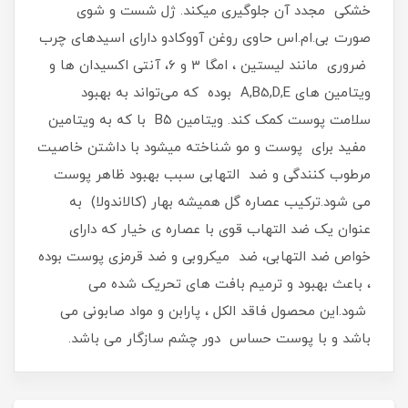
خشکی مجدد آن جلوگیری میکند. ژل شست و شوی
صورت بی.ام.اس حاوی روغن آووکادو دارای اسید‌های چرب
ضروری مانند لیستین ، امگا 3 و 6، آنتی اکسیدان ها و
ویتامین های A,B5,D,E بوده که می‌تواند به بهبود
سلامت پوست کمک کند. ویتامین B۵ با که به ویتامین
مفید برای پوست و مو شناخته میشود با داشتن خاصیت
مرطوب کنندگی و ضد التهابی سبب بهبود ظاهر پوست
می شود.ترکیب عصاره گل همیشه بهار (کالاندولا) به
عنوان یک ضد التهاب قوی با عصاره ی خیار که دارای
خواص ضد التهابی، ضد میکروبی و ضد قرمزی پوست بوده
، باعث بهبود و ترمیم بافت های تحریک شده می
شود.این محصول فاقد الکل ، پارابن و مواد صابونی می
باشد و با پوست حساس دور چشم سازگار می باشد.