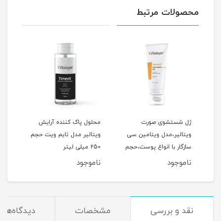
محصولات مرتبط
ژل شستشوی صورت
محلول پاک کننده آرایش
فوم
ویتالیر،مدل ویتامین سی
ویتالیر مدل تایم ویت حجم
ویتا
سازگار با انواع پوست،حجم
250 میلی لیتر
مناس
کدر و مستعد لک، حجم 200
200 میلی‌لیتر
150 میلی‌لیتر
ناموجود
ناموجود
نام
نقد و بررسی
مشخصات
دیدگاه‌ها