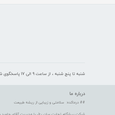
شنبه تا پنج شنبه ، از ساعت 9 الی 17 پاسخگوی شما هستیم
درباره ما
## درماکده: سلامتی و زیبایی از ریشه طبیعت
شرکت پیشگام تجارت سان رخ، با مدیریت آقای جاوید ص