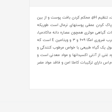
تونر پوست معمولی BMS محصولی بر پایه آب هستند که پس از شست و شوی صورت با هدف کاهش منافذ باز پوست، تنظیم pH، محکم کردن بافت پوست و از بین
رود. تونر پوست معمولی BMS محصولی فوق العاده برای پاک کردن عمقی پوستهای نرمال است طوریکه
یبات گیاهی موثری همچون عصاره دانه ماکادمیا،
عصاره برگ آلوئه ورا، عصاره گل بابونه دارد. روغن دانه ماکادمیا موجود در این تونر سرشار از روغنهای سالم اسیدهای چرب ضروری امگا ۶۰۹ و ۳ و ویتامین E است که
حصول یک گیاه طبیعی با خواص مرطوب کنندگی و
نی از آنتی اکسیدانها و مواد معدنی است و
.اس دارای ترکیبات کاملا امن و فاقد مواد مضر