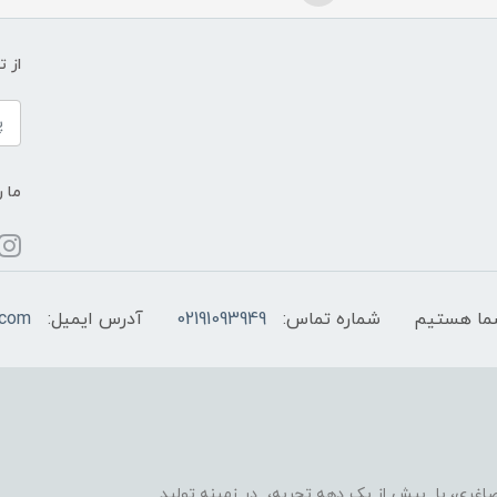
از 
ما ر
شماره تماس:
02191093949
آدرس ایمیل:
.com
اغری، با بیش از یک دهه تجربه، در زمینه تولید