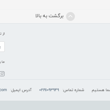
برگشت به بالا
از 
ما ر
شماره تماس:
02191093949
آدرس ایمیل:
.com