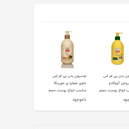
ن بدن بی ام اس
لوسیون بدن بی ام اس
کرم مرطوب کننده قوی
روغن آووکادو
حاوی عصاره ی مورینگا
بتیس مدل extra
 انواع پوست حجم
مناسب انواع پوست حجم
emolient حجم 200 
300 میلی لیتر
لیتر
ود
ناموجود
ناموجود