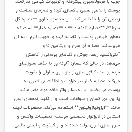
چرب با فرمولاسیون پیشرفته و ترکیبات گیاهی قدرتمند،
پوست را به‌طور عمیق پاکسازی کرده و هم‌زمان سلامت و
زیبایی آن را حفظ می‌کند. این محصول حاوی **عصاره گل
سرخ**، **عصاره آلوئه ورا** و **عصاره خیار** است که
به‌طور طبیعی پوست را تغذیه کرده و رطوبت لازم را به آن
می‌رسانند. عصاره گل سرخ با ویتامین C و
آنتی‌اکسیدان‌ها، جوش و لک‌های پوستی را کاهش
می‌دهد، در حالی که عصاره آلوئه ورا با حذف سلول‌های
مرده پوست، کلاژن‌سازی و بازسازی سلولی را تقویت
می‌کند. عصاره خیار نیز طراوت و لطافت بی‌نظیری به
پوست می‌بخشد. این میسلار واتر فاقد مواد مضر مانند
پارابن، دی‌اکسان و سولفات است و از نگهدارنده‌های ایمن
مانند **ایزوتیازولینون** استفاده می‌کند. محصولات لایف
استایل در لابراتوار تخصصی موسسه تحقیقات واکسن و
سرم سازی ایران تولید شده‌اند و از کیفیت و ایمنی بالایی