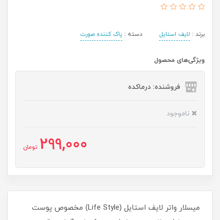
برند :
لایف استایل
دسته :
پاک کننده صورت
ویژگی‌های محصول
فروشنده: درماکده
ناموجود
299,000
تومان
میسلار واتر لایف استایل (Life Style) مخصوص پوست