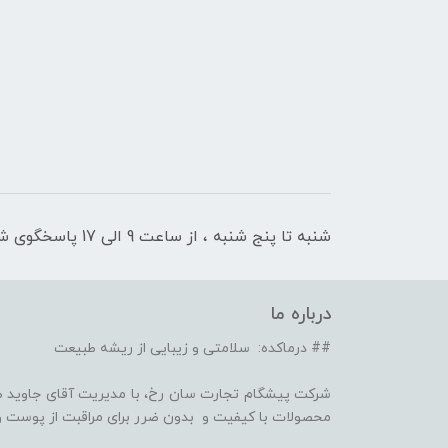
شنبه تا پنج شنبه ، از ساعت 9 الی 17 پاسخگوی شما هستیم
درباره ما
## درماکده: سلامتی و زیبایی از ریشه طبیعت
شرکت پیشگام تجارت سان رخ، با مدیریت آقای جاوید ص
محصولات با کیفیت و بدون ضرر برای مراقبت از پوست و