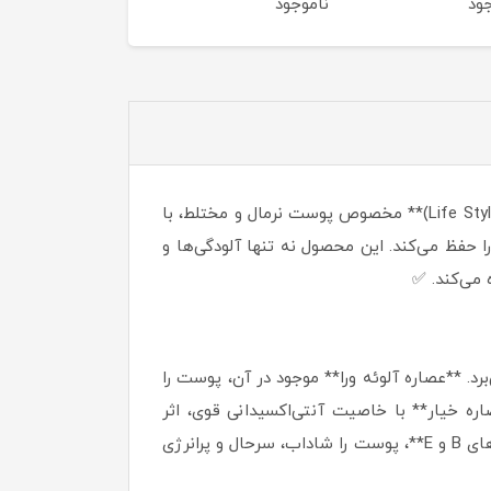
ود
ناموجود
ناموجود
لیتر
لیتر
✨پاکسازی روزانه پوست اولین و مهم‌ترین گام برای داشتن پوستی سالم و شاداب است. **میسلار واتر لایف استایل (Life Style)** مخصوص پوست نرمال و مختلط، با
 حفظ می‌کند. این محصول نه تنها آلودگی‌ها و
رد. **عصاره آلوئه ورا** موجود در آن، پوست را
ه خیار** با خاصیت آنتی‌اکسیدانی قوی، اثر
رادیکال‌های آزاد را خنثی کرده و پوست را در برابر آسیب‌های محیطی محافظت می‌کند. این ترکیبات به‌همراه **ویتامین‌های B و E**، پوست را شاداب، سرحال و پرانرژی