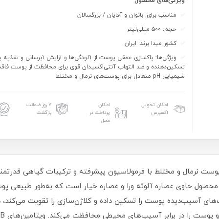
ویژگی‌های محصول
مناسب برای: بانوان و آقایان / بزرگسالان
حجم: ۵۰۰ میلی‌لیتر
کشور مبدا برند: ایران
ویژگی‌ها: پاکسازی عمقی پوست از آلودگی‌ها و آرایش آبرسانی و تغذیه
تسکین‌دهنده و ضد التهاب آنتی‌اکسیدان قوی برای محافظت از پوست فاقد
شیمیایی pH متعادل برای پوست‌های نرمال و مختلط
امکان تحویل
امکان
۷ روز ضمانت
اکسپرس
پرداخت در
بازگشت
محل
ف استایل (Life Style) مخصوص پوست نرمال و مختلط با فرمولاسیون پیشرفته و ترکیبات گیا
محصول حاوی عصاره آلوئه ورا و عصاره خیار است که به‌طور طبیعی پوست
ت‌های آسیب‌دیده پوست را تسکین داده و کلاژن‌سازی را تقویت می‌کند،