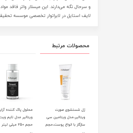
و سرحال نگه می‌دارند. این میسلار واتر فاقد موا
لایف استایل در لابراتوار تخصصی موسسه تحقیقات
محصولات مرتبط
شستشوی صورت
ژل شستشوی صورت
محلول پاک کننده آرا
الیر، مدل وایت ویت
ویتالیر،مدل ویتامین سی
ویتالیر مدل تایم ویت
ار با انواع پوست‌های
سازگار با انواع پوست،حجم
حجم 250 میلی لیتر
 و مستعد لک، حجم
200 میلی‌لیتر