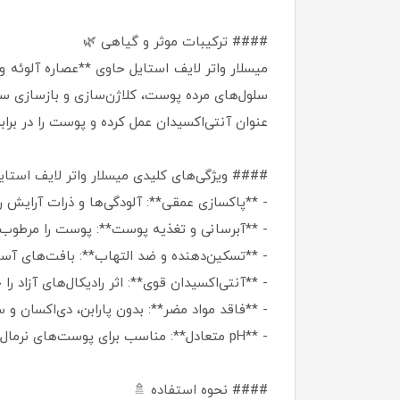
#### ترکیبات موثر و گیاهی 🌿
میسلار واتر لایف استایل حاوی **عصاره آلوئه ور
عنوان آنتی‌اکسیدان عمل کرده و پوست را در بر
#### ویژگی‌های کلیدی میسلار واتر لایف استای
- **پاکسازی عمقی**: آلودگی‌ها و ذرات آرایش را
- **آبرسانی و تغذیه پوست**: پوست را مرطوب 
- **تسکین‌دهنده و ضد التهاب**: بافت‌های آ
- **آنتی‌اکسیدان قوی**: اثر رادیکال‌های آزاد 
- **فاقد مواد مضر**: بدون پارابن، دی‌اکسان و
- **pH متعادل**: مناسب برای پوست‌های نرمال و مختلط.
#### نحوه استفاده 🚿