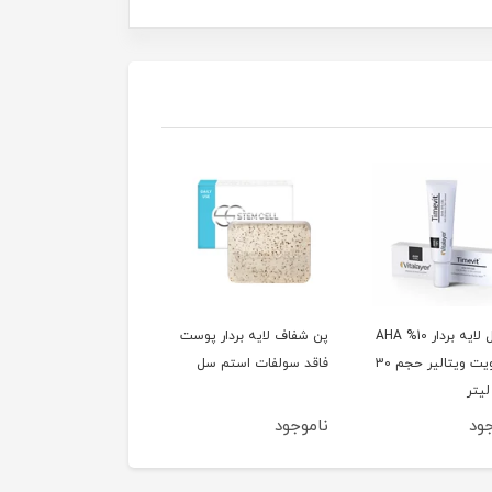
كرم ژل لايه بردار 10% AHA
پن شفاف لایه بردار پوست
تایم ویت ویتالیر حجم 30
فاقد سولفات استم سل
لیتر
ود
ناموجود