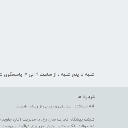
شنبه تا پنج شنبه ، از ساعت 9 الی 17 پاسخگوی شما هستیم
درباره ما
## درماکده: سلامتی و زیبایی از ریشه طبیعت
شرکت پیشگام تجارت سان رخ، با مدیریت آقای جاوید ص
محصولات با کیفیت و بدون ضرر برای مراقبت از پوست و