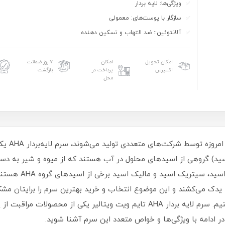
ویژگی‌ها: لایه بردار
سازگار با پوست‌های: معمولی
آلانتوئین:: ضد التهاب و تسکین دهنده
امکان تحویل
امکان
۷ روز ضمانت
اکسپرس
پرداخت در
بازگشت
محل
در بین محص
AHA (آلفا هیدروکسی اسید) گروهی از اسیدهای محلول در آب هستند که از میوه و ش
پوست کمک می‌کنند. گلا
شوند.ازآنجایی‌که محصولات زیادی نام AHA را یدک می‌کشند و این موضوع انتخاب و خرید بهترین سرم 
حاوی این ترکیبات در بازار را به شما معرفی می‌کنیم. سرم لایه بردار AHA تایم وی
ر ادامه با ویژگی‌ها و خواص متعدد این سرم آشنا شوید.