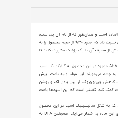
روشن‌کننده و ضد لک فوق‌العاده است و همان‌طور که از نام آن پیداست،
پوست را لایه‌برداری می‌کند. دلیل اثربخشی سریع این سرم را می‌توان به حجم بالای آلفا هیدروکسی اسید موجود در آن نسبت داد که حدود 30% از حجم محصول را به
 فرموله شده، اما باید پیش از مصرف آن با یک پزشک مشورت کنید تا
آلفا هیدروکسی اسید یا همان AHA، مهم‌ترین ماده اولیه موجود در سرم لایه بردار AHA تایم ویت ویتالیر است. بیشترِ AHA موجود در این محصول به گلایکولیک اسید
ه چشم می‌خورند. این مواد اولیه باعث ریزش
یز، کاهش چین‌وچروک، از بین بردن لک و روشن
 جوان‌تر شدن پوست کمک کند. گفتنی است که این اسیدها باعث
یر می‌توان به BHA (بتا هیدروکسی اسید) اشاره کرد که به شکل سالیسیلیک اسید در این محصول
وجود دارد. جلوگیری از مسدود شدن منافذ پوست، لایه‌برداری ملایم، درمان آکنه و بهبود بافت پوست از مزایای کلیدی این ماده به شمار می‌آیند. همچنین BHA به