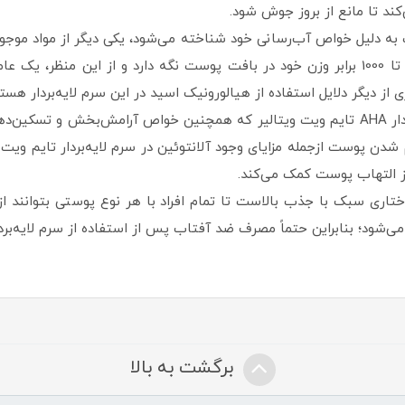
د تا مانع از بروز جوش شود.
ویتالیر است. این ماده قادر است که رطوبت را تا 1000 برابر وزن خود در بافت پوست نگه دارد
دیگر دلایل استفاده از هیالورونیک اسید در این سرم لایه‌بردار هستن
از دیگر مواد مرطوب‌کننده موجود در سرم لایه بردار AHA تایم ویت ویتالیر که همچنین خواص آرا
دن پوست ازجمله مزایای وجود آلانتوئین در سرم لایه‌بردار تایم ویت ه
از التهاب پوست کمک می‌کند.
ویتالیر دارای ساختاری سبک با جذب بالاست تا تمام افراد با هر نوع پوستی بت
حتماً مصرف ضد آفتاب پس از استفاده از سرم لایه‌بردار AHA را در روتین پوستی خود قرار ده
برگشت به بالا