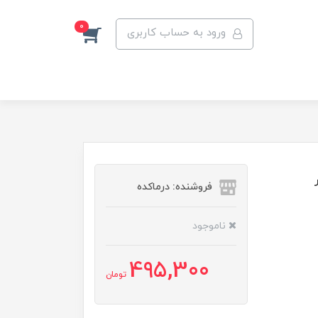
0
ورود به حساب کاربری
فروشنده: درماکده
ناموجود
495,300
تومان