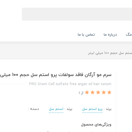
 مگ
درباره ما
تماس با ما
حجم 100 میلی لیتر
سرم مو آرگان فاقد سولفات پرو استم سل حجم 100 میلی لیتر
PRO Stem Cell sulfate free argan oil hair serum
از 1
برند :
پرو استم سل
برند :
استم سل
دسته :
ویژگی‌های محصول