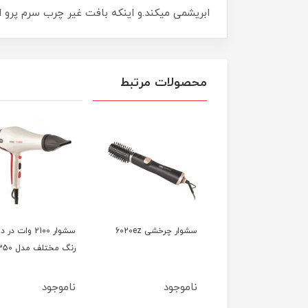
ابریشمی میکند.و اینکه بافت غیر چرب سرم پرو استم سل(PRO Stem Cell)اصلآ روی مو سنگینی ایجاد نکرده وب
محصولات مرتبط
سشوار کلاهی 1000 وات
سشوار چرخشی 6020ez
سشوار 2100 وات در د
وص سالن مدل 7740
رنگ مختلف مدل 7350
وجود
ناموجود
ناموجود