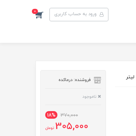
0
ورود به حساب کاربری
فروشنده: درماکده
ناموجود
18%
370,000
305,000
تومان