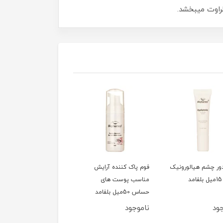
ور چشم هیالورونیک
فوم پاک کننده آرایش
سشوار 1200وات تاشو
مناسب پوست های
کوئین مدل HD320
حساس 50میل بلفامد
ود
ناموجود
ناموجود