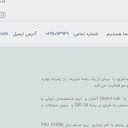
ما ر
شماره تماس:
02191093949
آدرس ایمیل:
.com
اغری، با بیش از یک دهه تجربه، در زمینه تولید
 مو فعالیت می کند.
ما با بهره گیری از سلول های بنیادی گیاهی، همکاری با Clivent-Lab آلمان و تیم متخصصان ایرانی و
آلمانی در واحد تحقیق و توسعه (R&D)، فرمولاسیون منحصر به فردی بر پایه CBD Oil و بدون سولفات را
ثمره این تلاش ها، تولید شامپوها و شوینده های نسل پنجم با نام تجاری پرو استم سل (PRO STEM