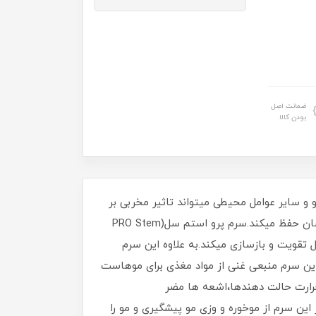
ضمانت اصل
بودن کالا
و سایر عوامل محیطی میتواند تاثیر مخربی بر
سلامت مو داشته باشد.که سرم مو پرو استم سل(PRO Stem Cell)همچون سدی محافظتی مو را در برابر عوامل آسیب رسان حفظ میکند.سرم پرو استم سل(PRO Stem
انند اسیدها چرب،استرول‌ها،پلی‌فنول‌ها،ویتامینEهست که مو را کامل تقویت و بازسازی میکند.به علاوه این سرم
ان در این سرم منبعی غنی از مواد مغذی برای موهاست
 حرارت حالت دهندها،اشعه ها مضر
 این سرم از موخوره و وزی مو پیشگیری و مو را