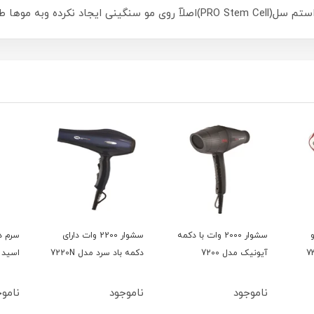
ه موها طراوت میبخشد.
و
سشوار 2000 وات با دکمه
سشوار 2200 وات دارای
سرم د
آیونیک مدل 7200
دکمه باد سرد مدل 7220N
اسید 15میل بلفامد
ناموجود
ناموجود
ناموج