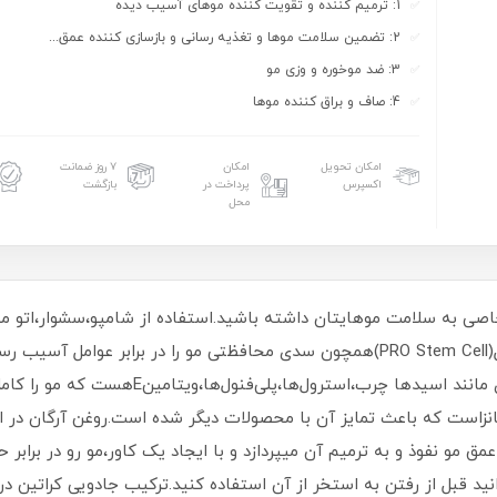
1: ترمیم کننده و تقویت کننده موهای آسیب دیده
2: تضمین سلامت موها و تغذیه رسانی و بازسازی کننده عمق...
3: ضد موخوره و وزی مو
4: صاف و براق کننده موها
امکان تحویل
امکان
۷ روز ضمانت
اکسپرس
پرداخت در
بازگشت
محل
صی به سلامت موهایتان داشته باشید.استفاده از شامپو،سشوار،اتو مو 
Cell)دارای فرمولاسیون تخصصی با ترکیبات مقوی م
 مواد مضر و سرطانزاست که باعث تمایز آن با محصولات دیگر شده است.روغن آرگ
 مو نفوذ و به ترمیم آن میپردازد و با ایجاد یک کاور،مو رو در برابر
انید قبل از رفتن به استخر از آن استفاده کنید.ترکیب جادویی کراتین در