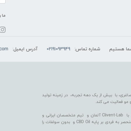
ما ر
شماره تماس:
02191093949
آدرس ایمیل:
.com
اغری، با بیش از یک دهه تجربه، در زمینه تولید
 مو فعالیت می کند.
ما با بهره گیری از سلول های بنیادی گیاهی، همکاری با Clivent-Lab آلمان و تیم متخصصان ایرانی و
آلمانی در واحد تحقیق و توسعه (R&D)، فرمولاسیون منحصر به فردی بر پایه CBD Oil و بدون سولفات را