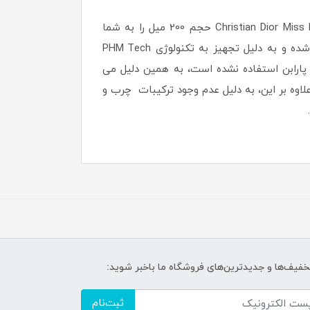
اگر به رایحه های معتدل و رشد علاقه مند هستید، خرید اسپری دئودورانت زنانه پلی هات مومنت مدل Christian Dior Miss Dior Cherie حجم 200 میل را به شما
پیشنهاد می کنیم. در ساخت این اسپری، از بیشترین مقدار مجاز اسناس، عددی در حدود 10 تا 12 درصد استفاده شده و به دلیل تجهیز به تکنولوژی PHM Tech
 مضر مانند پارابن استفاده نشده است، به همین دلیل می
وه بر این، به دلیل عدم وجود ترکیبات چرب و
تخفیف‌ها و جدیدترین‌های فروشگاه ما باخبر شوید:
ثبت‌نام