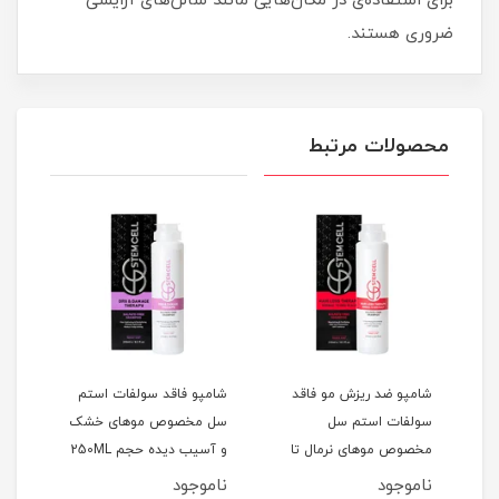
برای استفاده‌ی در مکان‌هایی مانند سالن‌های آرایشی
ضروری هستند.
محصولات مرتبط
شامپو ضد ریزش مو فاقد
شامپو فاقد سولفات استم
شامپ
سولفات استم سل
سل مخصوص موهای خشک
سل 
جم
مخصوص موهای نرمال تا
و آسیب دیده حجم 250ML
هایل
خشک حجم 250ML
0ML
ناموجود
ناموجود
نام