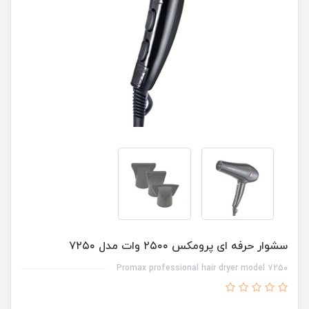
سشوار حرفه ای پرومکس ۲۵۰۰ وات مدل ۷۲۵۰
Promax professional hair dryer model 7250