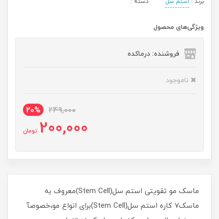
برند :
استم سل
دسته :
ویژگی‌های محصول
فروشنده: درماکده
ناموجود
20%
249,000
200,000
تومان
ماسک مو تقویتی استم سل(Stem Cell)معروف به
ماسک7 کاره استم سل(Stem Cell)برای انواع مو،خصوصآ