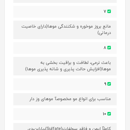
7
مانع بروز موخوره و شکنندگی موها(دارای خاصیت
درمانی)
8
باعث نرمی، لطافت و براقیت بخشی به
موها(افزایش حالت پذیری و شانه پذیری موها)
9
مناسب برای انواع مو مخصوصآ موهای وز دار
10
کاملآ ایمن و فاقد سولفات(Sulfate)،پارابن،دی