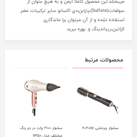
میبخشد.این محصول کاملآ ایمن و به هیچ عنوان از
سولفات(Sulfate)،پارابن،دی اکسانو سایر ترکیبات مضر
استفاده نشده و از آن میتوان برا ماندگاری
کراتین،ریباندینگ و...بهره ببرید.
محصولات مرتبط
سشوار چرخشی 6020ez
سشوار 2100 وات در دو رنگ
مختلف مدل 7350
آیونی