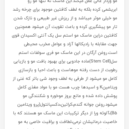
مو وزدار عالی عمل میکند.این ماسک نه تنها مو رو
ابریشمی کرده بلکه به لطف کافئین موجود برای چرخه رشد
مو خیلی موثر میباشد و از ریزش غیر طبیعی و نازک شدن
تار مو پیشگیری کرده و باعث تقویت آن میشود همچنین
کافئین دراین ماسک مو استم سل یک آنتی اکسیدان قوی
جهت مقابله با رادیکالها آزاد و عوامل مخرب محیطی
است.روغن آرگان در این ماسک مو فری سولفات استم
سل(Stem Cell)ماده جادویی برای بهبود بافت مو و بازیابی
رطوبت از دست رفته موهاست و باعث احیا و بازسازی
کامل مو میشود از طرفی به لطف وجود شی باتر که غنی از
ویتامینK و اسیدها چرب هست مو با مواد مغذی کامل
پوشش داده شده و مانع بروز موخوره و شکنندگی مو
میشود.روغن جوانه گندم،کراتین،دکسپانتول(پرو ویتامین
B5)،آلوئه ورا از دیگر ترکیبات این ماسک مو هستند که با
خاصیت درمانیشان نرمی،لطافت و براقیت خاصی به مو