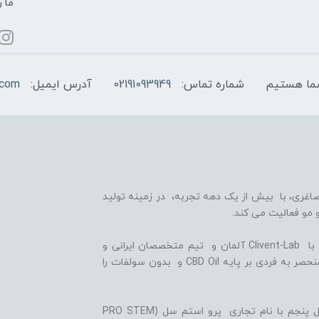
ما ر
شماره تماس:
02191093949
آدرس ایمیل:
.com
اغری، با بیش از یک دهه تجربه، در زمینه تولید
 مو فعالیت می کند.
ما با بهره گیری از سلول های بنیادی گیاهی، همکاری با Clivent-Lab آلمان و تیم متخصصان ایرانی و
آلمانی در واحد تحقیق و توسعه (R&D)، فرمولاسیون منحصر به فردی بر پایه CBD Oil و بدون سولفات را
ثمره این تلاش ها، تولید شامپوها و شوینده های نسل پنجم با نام تجاری پرو استم سل (PRO STEM