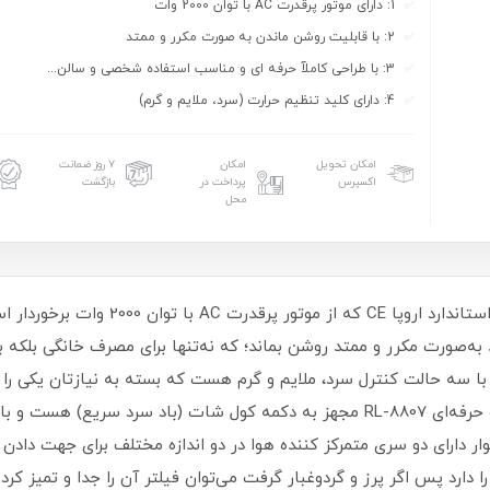
1: دارای موتور پرقدرت AC با توان 2000 وات
2: با قابلیت روشن ماندن به صورت مکرر و ممتد
3: با طراحی کاملآ حرفه ای و مناسب استفاده شخصی و سالن...
4: دارای کلید تنظیم حرارت (سرد، ملایم و گرم)
امکان تحویل
امکان
۷ روز ضمانت
اکسپرس
پرداخت در
بازگشت
محل
سشوار لوکس و حرفه‌ای RL-8807 دارای تاییدی
 به‌صورت مکرر و ممتد روشن بماند؛ که نه‌تنها برای مصرف خانگی بلکه 
ا سه حالت کنترل سرد، ملایم و گرم هست که بسته به نیازتان یکی را
باکیفیت تولید باد سرد است که سشوار لوکس و حرفه‌ای RL-8807 مجهز به دکمه کول شات
ر دارای دو سری متمرکز کننده هوا در دو اندازه مختلف برای جهت دادن
ارد پس اگر پرز و گردوغبار گرفت می‌توان فیلتر آن را جدا و تمیز کرد