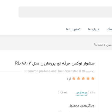
 مگ
درباره ما
تماس با ما
RL-88
سشوار لوکس حرفه ای پرومارون مدل RL-8807
Promaron professional hair dryer(Model Rl-8807)
از 1
برند :
پرومارون
دسته :
ویژگی‌های محصول