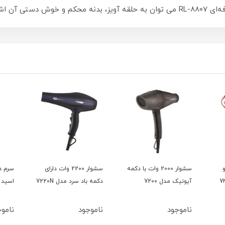
 اشاره کرد.
و
سشوار 2000 وات با دکمه
سشوار 2200 وات دارای
سرم د
آیونیک مدل 7200
دکمه باد سرد مدل 7220N
اسید 15میل بلفامد
ناموجود
ناموجود
ناموج