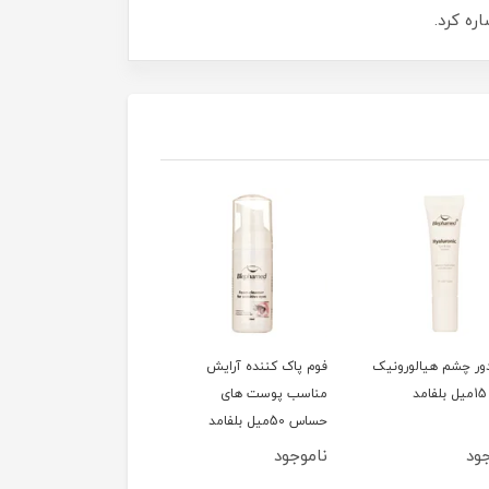
ور چشم هیالورونیک
فوم پاک کننده آرایش
سشوار 1200وات تاشو
مناسب پوست های
کوئین مدل HD320
حساس 50میل بلفامد
ود
ناموجود
ناموجود