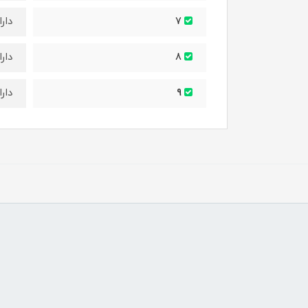
دار
7
دارا
8
دار
9