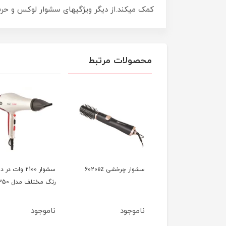
کمک میکند.از دیگر ویژگیهای سشوار لوکس و حرفه‌ای RL-8807 می توان به حلقه آویز، بدنه محکم و خوش دستی آن
محصولات مرتبط
سشوار کلاهی 1000 وات
سشوار چرخشی 6020ez
سشوار 2100 وات در د
وص سالن مدل 7740
رنگ مختلف مدل 7350
وجود
ناموجود
ناموجود