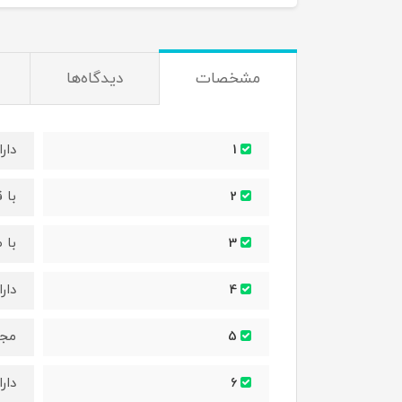
مشخصات
دیدگاه‌ها
دارای 
1
با 
2
با 
3
دار
4
مجه
5
دار
6