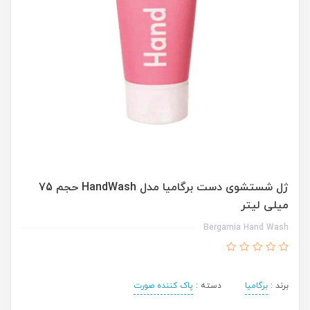
ژل شستشوی دست برگامیا مدل HandWash حجم 75
میلی لیتر
Bergamia Hand Wash
برند :
برگامیا
دسته :
پاک کننده صورت