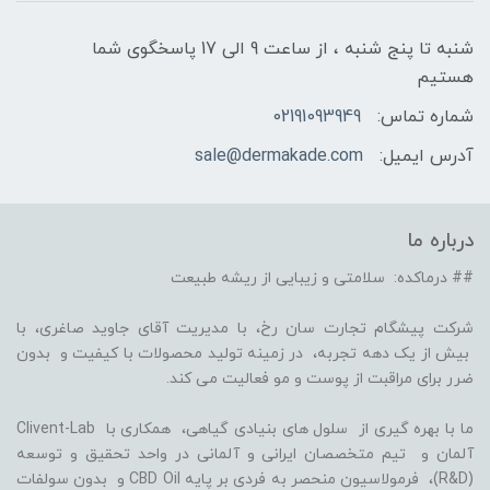
شنبه تا پنج شنبه ، از ساعت 9 الی 17 پاسخگوی شما
هستیم
شماره تماس:
02191093949
آدرس ایمیل:
sale@dermakade.com
درباره ما
## درماکده: سلامتی و زیبایی از ریشه طبیعت
شرکت پیشگام تجارت سان رخ، با مدیریت آقای جاوید صاغری، با
بیش از یک دهه تجربه، در زمینه تولید محصولات با کیفیت و بدون
ضرر برای مراقبت از پوست و مو فعالیت می کند.
ما با بهره گیری از سلول های بنیادی گیاهی، همکاری با Clivent-Lab
آلمان و تیم متخصصان ایرانی و آلمانی در واحد تحقیق و توسعه
(R&D)، فرمولاسیون منحصر به فردی بر پایه CBD Oil و بدون سولفات