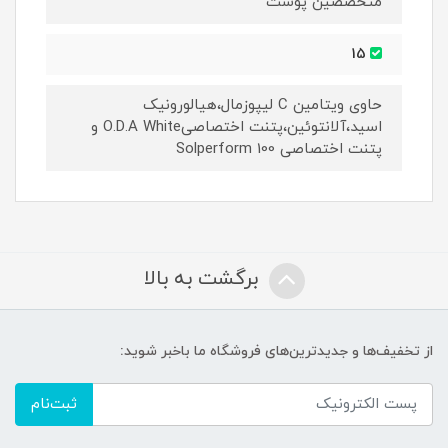
متخصصین پوست
15
حاوی ویتامین C لیپوزمال،هیالورونیک
اسید،آلانتوئین،پتنت اختصاصیO.D.A White و
پتنت اختصاصی Solperform 100
برگشت به بالا
از تخفیف‌ها و جدیدترین‌های فروشگاه ما باخبر شوید:
ثبت‌نام