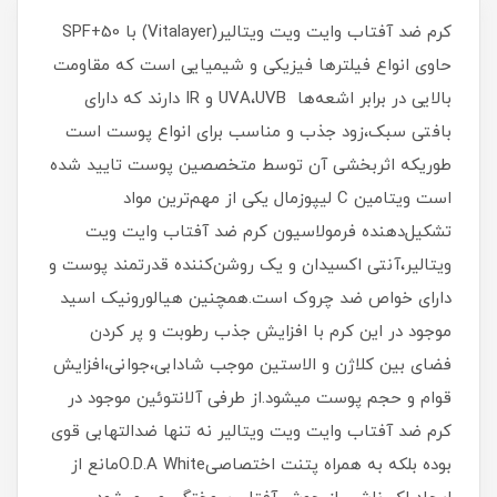
كرم ضد آفتاب وايت ويت ويتالير(Vitalayer) با SPF+50
حاوی انواع فیلترها فیزیکی و شیمیایی است که مقاومت
بالایی در برابر اشعه‌ها UVA،UVB و IR دارند که دارای
بافتی سبک،زود جذب و مناسب برای انواع پوست است
طوریکه اثربخشی آن توسط متخصصین پوست تایید شده
است ویتامین C لیپوزمال یکی از مهم‌ترین مواد
تشکیل‌دهنده فرمولاسیون كرم ضد آفتاب وايت ويت
ويتالير،آنتی اکسیدان و یک روشن‌کننده قدرتمند پوست و
دارای خواص ضد چروک است.همچنین هیالورونیک اسید
موجود در این کرم با افزایش جذب رطوبت و پر کردن
فضای بین کلاژن و الاستین موجب شادابی،جوانی،افزایش
قوام و حجم پوست میشود.از طرفی آلانتوئین موجود در
كرم ضد آفتاب وايت ويت ويتالير نه تنها ضدالتهابی قوی
بوده بلکه به همراه پتنت اختصاصیO.D.A Whiteمانع از