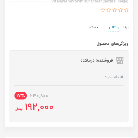
Vitalayer whitevit sunscreen(natural beige)
برند :
ویتالیر
دسته :
ویژگی‌های محصول
فروشنده: درماکده
ناموجود
17%
230,800
192,000
تومان