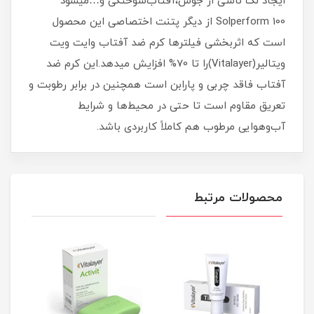
ایجاد لک ناشی از جوش،آفتاب‌سوختگی و…میشود
Solperform 100 از دیگر پتنت اختصاصی این محصول
است که اثربخشی فیلترها كرم ضد آفتاب وايت ويت
ويتالير(Vitalayer)را تا 70% افزایش میدهد.این کرم ضد
آفتاب فاقد چربی و پارابن است همچنین در برابر رطوبت و
تعریق مقاوم است تا حتی در محیط‌ها و شرایط
آب‌وهوایی مرطوب هم کاملاً کاربردی باشد.
محصولات مرتبط