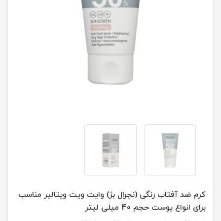
كرم ضد آفتاب رنگی (نچرال بژ) وايت ويت ويتالير مناسب
برای انواع پوست حجم 40 میلی لیتر