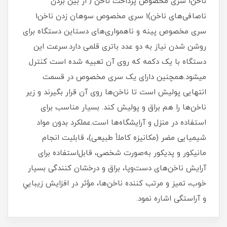
ناخن1 سری مخصوص پرداخت ناخن ( از بین بردن
ناصافی‌های ناخن)1 سری مخصوص سوهان زدن ناخن1
سری مخصوص پینه و ناهمواری‌های دستاین دستگاه برای
روشن شدن نیاز به دو عدد باتری قلمی دارد.سرعت این
دستگاه با یک دکمه که روی آن تعبیه شده است کنترل
میشود.همچنین دارای یک سری مخصوص در قسمت
انتهایی پولیش است تا ناخن‌ها روی آن قرار بگیرند و زیر
ناخن‌ها را هم براق و پولیش کند. بسیار مناسب برای
استفاده در منزل و آرایشگاه‌ها است.عملكرد بدون مواد
شيميايی مضر ‏(مکانیزه کاملاً طبيعی)‏، قابليت انجام
مانيكور و پدیكور به‌صورت شخصی، قابل‌استفاده برای
آرايش ناخن‌های دست‌وپا، براق و درخشان كنندگی بسيار
خوب، تميز و مرتب كننده ناخن‌ها، مؤثر در افزایش زيبايي
و آراستگی اشاره نمود.