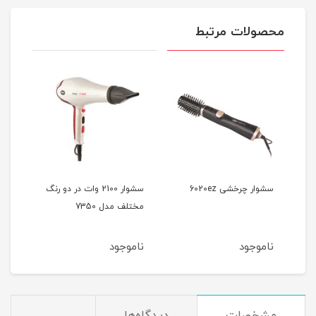
محصولات مرتبط
سشوار چرخشی 6020ez
سشوار 2100 وات در دو رنگ
مختلف مدل 7350
آیونی
ناموجود
ناموجود
نام