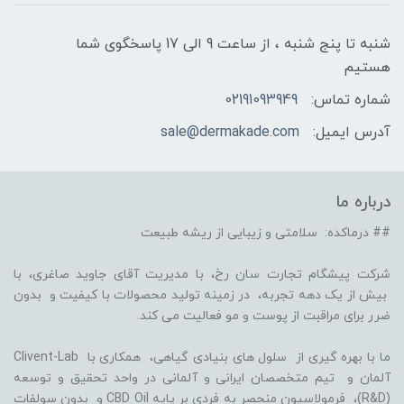
شنبه تا پنج شنبه ، از ساعت 9 الی 17 پاسخگوی شما
هستیم
شماره تماس:
02191093949
آدرس ایمیل:
sale@dermakade.com
درباره ما
## درماکده: سلامتی و زیبایی از ریشه طبیعت
شرکت پیشگام تجارت سان رخ، با مدیریت آقای جاوید صاغری، با
بیش از یک دهه تجربه، در زمینه تولید محصولات با کیفیت و بدون
ضرر برای مراقبت از پوست و مو فعالیت می کند.
ما با بهره گیری از سلول های بنیادی گیاهی، همکاری با Clivent-Lab
آلمان و تیم متخصصان ایرانی و آلمانی در واحد تحقیق و توسعه
(R&D)، فرمولاسیون منحصر به فردی بر پایه CBD Oil و بدون سولفات