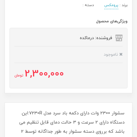
برند :
پرومکس
دسته :
ویژگی‌های محصول
فروشنده: درماکده
ناموجود
2,300,000
تومان
سشوار 2300 وات دارای دکمه باد سرد مدل 7230R:این
دستگاه دارای 2 سرعت و 3 حالت دمای قابل تنظیم می
باشد که برروی دسته سشوار به طور جداگانه توسط 2