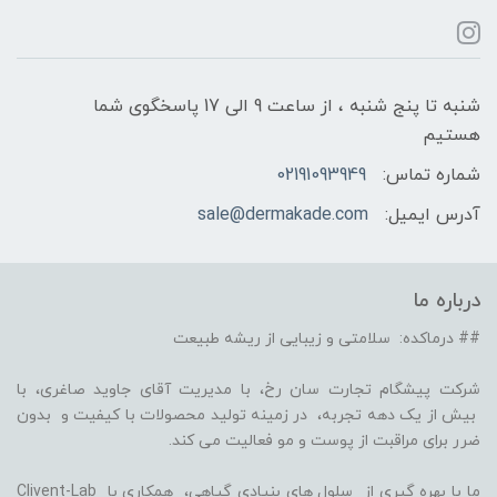
شنبه تا پنج شنبه ، از ساعت 9 الی 17 پاسخگوی شما
هستیم
شماره تماس:
02191093949
آدرس ایمیل:
sale@dermakade.com
درباره ما
## درماکده: سلامتی و زیبایی از ریشه طبیعت
شرکت پیشگام تجارت سان رخ، با مدیریت آقای جاوید صاغری، با
بیش از یک دهه تجربه، در زمینه تولید محصولات با کیفیت و بدون
ضرر برای مراقبت از پوست و مو فعالیت می کند.
ما با بهره گیری از سلول های بنیادی گیاهی، همکاری با Clivent-Lab