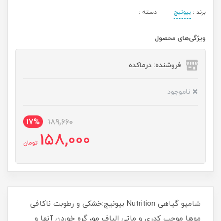
برند :
بیونیج
دسته :
ویژگی‌های محصول
فروشنده: درماکده
ناموجود
17%
189,660
158,000
تومان
شامپو گیاهی Nutrition بیونیج:خشکی و رطوبت ناکافی
موها موجب کدری و ماتی الیاف مو، گره خوردن آنها و