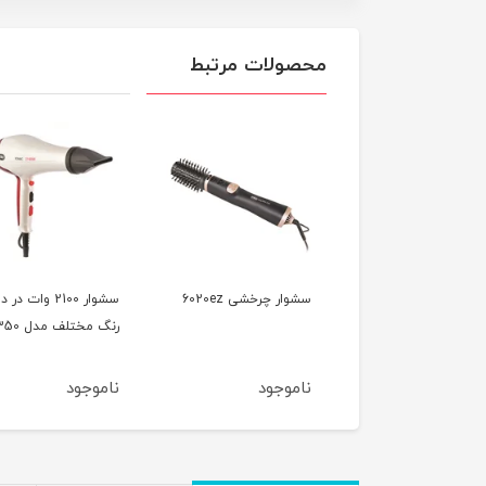
محصولات مرتبط
سشوار کلاهی 1000 وات
سشوار چرخشی 6020ez
سشوار 2100 وات در د
وص سالن مدل 7740
رنگ مختلف مدل 7350
وجود
ناموجود
ناموجود