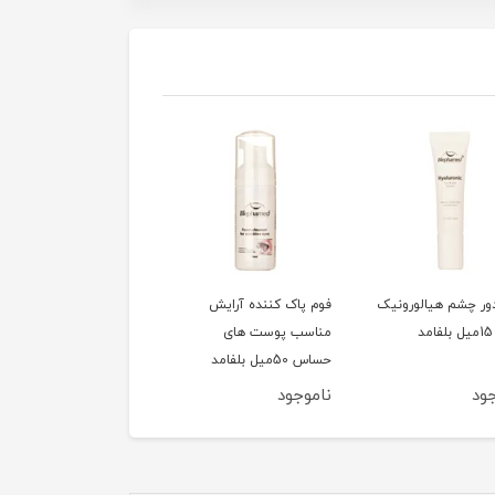
ور چشم هیالورونیک
فوم پاک کننده آرایش
سشوار 1200وات تاشو
مناسب پوست های
کوئین مدل HD320
حساس 50میل بلفامد
ود
ناموجود
ناموجود