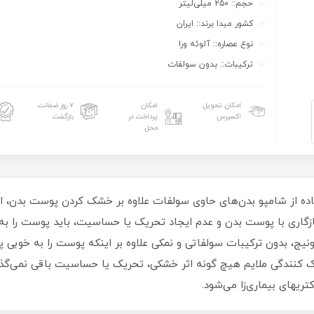
حجم:: ۲۵۰ میلی‌لیتر
کشور مبدا برند:: ایران
نوع عصاره:: آلوئه ورا
ترکیبات:: بدون سولفات
امکان تحویل
امکان
۷ روز ضمانت
اکسپرس
پرداخت در
بازگشت
محل
ت خشک):استفاده از شامپو بدن‌های حاوی سولفات علاوه بر خشک کردن پوست ب
گاری با پوست بدن و عدم ایجاد تحریک یا حساسیت، باید پوست را به خ
دون ترکیبات سولفاتی و نمکی علاوه بر اینکه پوست را به خوبی پاک 
یهای بیماری‌زا می‌شود.