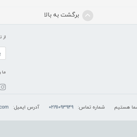
برگشت به بالا
از 
ما ر
شماره تماس:
02191093949
آدرس ایمیل:
.com