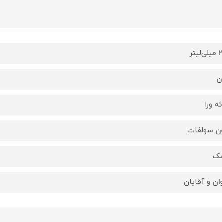
یتر
ن
ه ورا
ن سولفات
ک
وان و آقایان