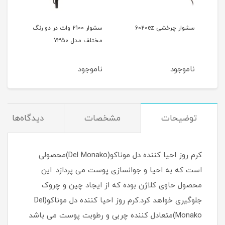
سشوار چرخشی 6020ez
سشوار 2100 وات در دو رنگ
مختلف مدل 7350
آیونی
ناموجود
ناموجود
نام
توضیحات
مشخصات
دیدگاه‌ها
کرم روز احیا کننده دل موناکو(Del Monako)محصولی
است که به احیا و جوانسازی پوست می پردازد. این
محصول حاوی کلاژن بوده که از ایجاد چین و چروک
جلوگیری خواهد کرد.کرم روز احیا کننده دل موناکو(Del
Monako)متعادل کننده چربی و رطوبت پوست می باشد