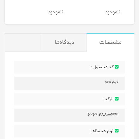
بلفا
ناموجود
ناموجود
نام
مشخصات
دیدگاه‌ها
کد محصول :
34709
بارکد :
6269128800341
نوع محفظه: