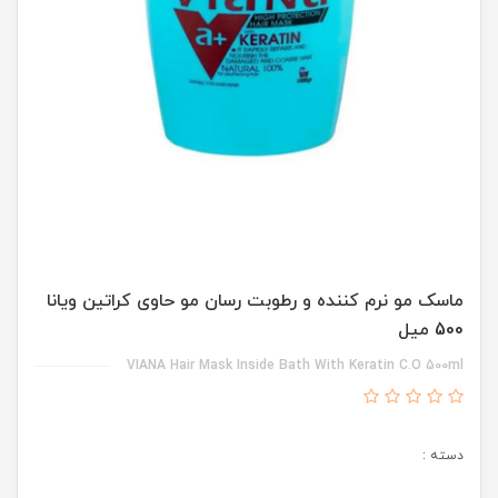
ماسک مو نرم کننده و رطوبت رسان مو حاوی کراتین ویانا
500 میل
VIANA Hair Mask Inside Bath With Keratin C.O 500ml
دسته :