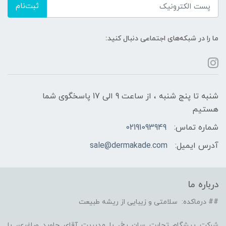
ثبت‌نام
ما را در شبکه‌های اجتماعی دنبال کنید:
شنبه تا پنج شنبه ، از ساعت 9 الی 17 پاسخگوی شما
هستیم
شماره تماس:
02191093949
آدرس ایمیل:
sale@dermakade.com
درباره ما
## درماکده: سلامتی و زیبایی از ریشه طبیعت
شرکت پیشگام تجارت سان رخ، با مدیریت آقای جاوید صاغری، با