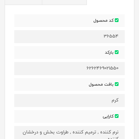
کد محصول
36554
بارکد
6262469021550
بافت محصول
کرم
کارایی
نرم کننده , ترمیم کننده , طراوت بخش و درخشان