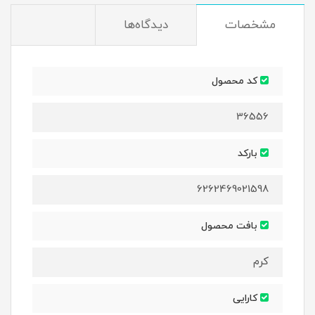
مشخصات
دیدگاه‌ها
کد محصول
36556
بارکد
6262469021598
بافت محصول
کرم
کارایی