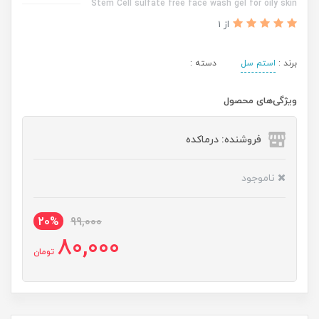
Stem Cell sulfate free face wash gel for oily skin
از 1
برند :
استم سل
دسته :
ویژگی‌های محصول
فروشنده: درماکده
ناموجود
20%
99,000
80,000
تومان