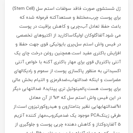
ژل شستشوی صورت فاقد سولفات استم سل (Stem Cell)
برای پوست چرب،مختلط و مستعدآکنه فرموله شده که
باعث حفظ تعادل آب،چربی و کاهش براقیت در پوست
می شود.آلفاگلوکان اولیگاساکارید از اکتیوهای تخصصی
در فیس واش استم سل،پری بایوتیکی قوی جهت حفظ و
افزایش باکتری مفید است.همچنین روغن درخت چای یک
آنتی باکتریال قوی برای مهار باکتری آکنه با خواص آنتی
اکسیدانی به منظور پاکسازی پوست از سموم و رادیکالهای
مضراست و اینکه ضدالتهاب،ضدقرمزی و التیام بخش عالی
برای پوست هست.پالمیتوئیل تری پپتاید8 ضدالتهابی دیگر
در این فیس واش استم سل که 3% از آن معادل
1%ضدالتهابهایی نظیر بتامتازون و هیدروکورتیزون است.از
طرفی زینکPCA موجود یک ضدمیکروب،مهار کننده آنزیم
5 آلفاردوکتاز و کاهش دهنده چربی پوست و جلوگیری از