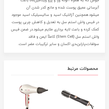
جوش که به همراه آلوئه ورا و پرو ویتامینB5 باعث
آبرسانی عمیق پوست شده و مانع کدر شدن آن
میشود.همچنین آزالئیک اسید و سالیسیلیک اسید موجود
در فیس واش استم سل به تعدیل و کاهش چربی پوست
کمک کرده و باعث لایه برداری ملایم میشود.در ضمن فیس
واش استم سل (Stem Cell) کاملآ ایمن و فاقد
سولفات،پارابن،دی اکسان و سایر ترکیبات مضر است.
محصولات مرتبط