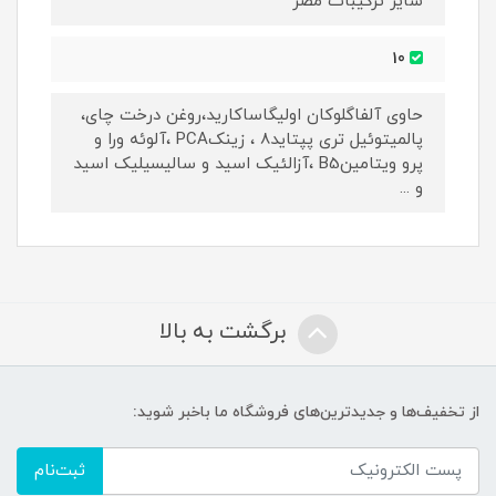
سایر ترکیبات مضر
10
حاوی آلفاگلوکان اولیگاساکارید،روغن درخت چای،
پالمیتوئیل تری پپتاید8 ، زینکPCA ،آلوئه ورا و
پرو ویتامینB5 ،آزالئیک اسید و سالیسیلیک اسید
و ...
برگشت به بالا
از تخفیف‌ها و جدیدترین‌های فروشگاه ما باخبر شوید:
ثبت‌نام