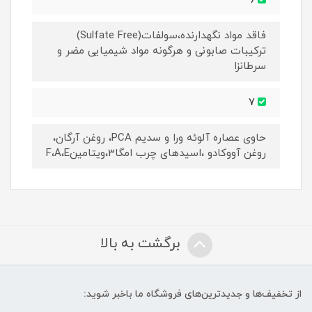
6
فاقد مواد نگهدارنده،سولفات(Sulfate Free)
ترکیبات صابونی و هرگونه مواد شیمیایی مضر و
سرطانزا
7
حاوی عصاره آلوئه ورا و سدیم PCA، روغن آرگان،
روغن آووکادو ،اسیدهای چرب امگا3،ویتامینF،A،E
برگشت به بالا
از تخفیف‌ها و جدیدترین‌های فروشگاه ما باخبر شوید: