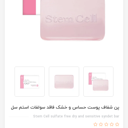
پن شفاف پوست حساس و خشک فاقد سولفات استم سل
Stem Cell sulfate free dry and sensitive syndet bar