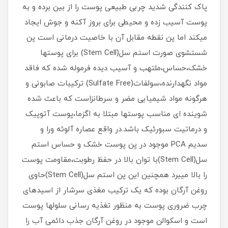
پاک کنندگی شدید چربی طبیعی پوست را از بین برده و به
پوست آسیب زده و محیطی برای بروز آکنه و جوش ایجاد
میکند اما پن نقطه مقابل آن با خاصیت درمانی است پن
شستشوی صورت استم سل(Stem Cell) برای پوستها
خشک،حساس،ملتهب و آسیب دیده فرموله شده که فاقد
مواد نگهدارنده،سولفات(Sulfate Free) ترکیبات صابونی و
هرگونه مواد شیمیایی مضر و سرطانزاست که باعث شده
شوینده ای مناسب پوستها مبتلا به اگزما،پوست آتوپیک
و درماتیت سبورئیک باشد.در واقع عصاره آلوئه ورا و
سدیم PCA موجود در پن پوست خشک و حساس استم
سل(Stem Cell)با توان بالا در حفظ رطوبت،مقاومت پوست
را بالا میبرد همچنین این پن استم سل(Stem Cell)حاوی
روغن آرگان بوده که یک ترکیب مغذی سرشار از اسیدهای
چرب ضروری پوست به منظور تغذیه رسانی سلولها پوست
است و اسکوالن موجود در روغن آرگان جذب دائمی آب را