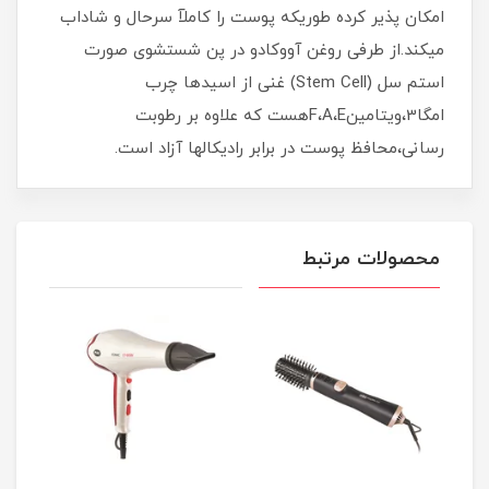
امکان پذیر کرده طوریکه پوست را کاملآ سرحال و شاداب
میکند.از طرفی روغن آووکادو در پن شستشوی صورت
استم سل (Stem Cell) غنی از اسیدها چرب
امگا3،ویتامینF،A،Eهست که علاوه بر رطوبت
رسانی،محافظ پوست در برابر رادیکالها آزاد است.
محصولات مرتبط