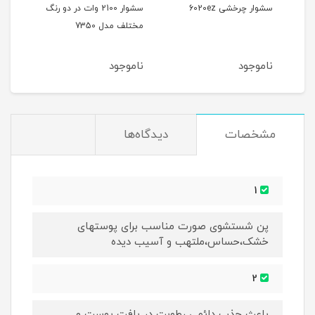
سشوار چرخشی 6020ez
سشوار 2100 وات در دو رنگ
مختلف مدل 7350
آیونی
ناموجود
ناموجود
نام
مشخصات
دیدگاه‌ها
1
پن شستشوی صورت مناسب برای پوستهای
خشک،حساس،ملتهب و آسیب دیده
2
باعث جذب دائمی رطوبت در بافت پوست و