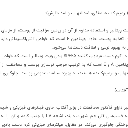
(ترمیم کننده، مغذی، ضدالتهاب و ضد خارش):
م دست مرطوب کننده SPF25 بادی ویت ویتالیر و استفاده مداوم از آن در روتین مراقبت از پوس
می‌شوید. روغن آرگان یکی از آن‌هاست که ضمن تغذیه پوست، حاوی ویتا
ر به بهبود نرمی و لطافت دست‌ها می‌شود.
کره کاریته یا شی باتر، دیگر ماده طبیعی موجود در کرم دست مرطوب ک
ملتهب را تسکین دهد. این روغن طبیعی حاوی ویتامین A و E است که به ترتیب موجب نوساز
لتهاب و ترمیم‌کننده هستند، به بهبود سلامت عمومی پوست، جلوگیری ا
آفتاب):
ده SPF25 بادی ویت ویتالیر دارای فاکتور محافظت در برابر آفتابِ حاوی فیلترهای فی
UV محافظت می‌کنند. فیلترهای شیمیایی که به فیلترهای 
ختگی جلوگیری می‌کند. در مقابل، فیلترهای فیزیکی کرم دست بادی 