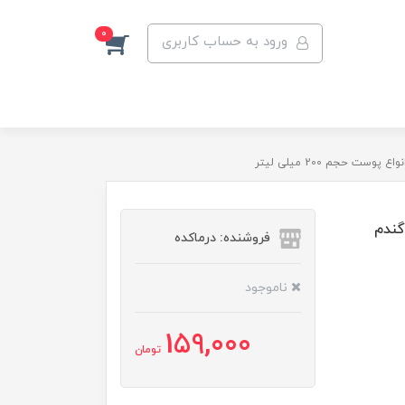
0
ورود به حساب کاربری
حجم 200 میلی لیتر
گندم
فروشنده: درماکده
ناموجود
159,000
تومان