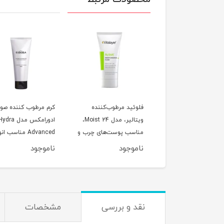
ری آبرسان هیدراویت
فلوئید مرطوب‌کننده
کرم مرطوب کننده صو
ویتالیر حجم 75 میلی
ویتالیر، مدل Moist 24،
ادورامکس مدل ydra
ر
مناسب پوست‌های چرب و
Advanced مناسب ان
مختلط،حجم 40 میلی‌لیتر
پوست حجم 75 میلی لیتر
وجود
ناموجود
ناموجود
نقد و بررسی
مشخصات