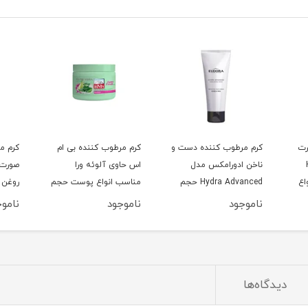
رت
کرم مرطوب کننده دست و
کرم مرطوب کننده بی ام
کرم م
H
ناخن ادورامکس مدل
اس حاوی آلوئه ورا
صورت 
واع
Hydra Advanced حجم
مناسب انواع پوست حجم
روغن 
75 میلی لیتر
200 میلی‌لیتر
ناموجود
ناموجود
ناموج
لیتر
دیدگاه‌ها