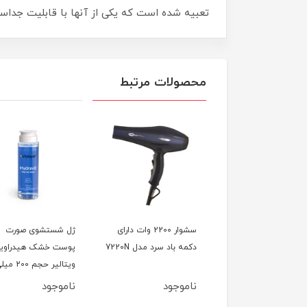
تعبیه شده است که یکی از آنها با قابلیت جداساز
محصولات مرتبط
سشوار 2100 وات در دو
سشوار 2200 وات دارای
ژل شستشوی صورت
مختلف مدل 7350
دکمه باد سرد مدل 7220N
پوست خشک هیدراوی
ویتالیر حجم 200 
لیتر
وجود
ناموجود
ناموجود