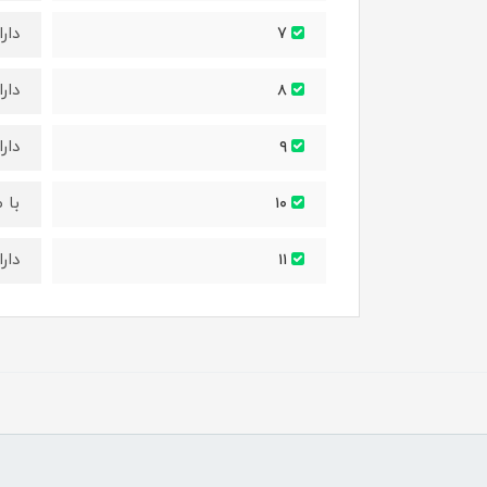
دار
7
دار
۸
دار
۹
با 
۱۰
دارای سی
۱۱