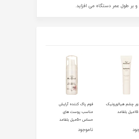
 بر طول عمر دستگاه می افزاید.
ور چشم هیالورونیک
فوم پاک کننده آرایش
سشوار 1200وات تاشو
مناسب پوست های
کوئین مدل HD320
حساس 50میل بلفامد
ود
ناموجود
ناموجود