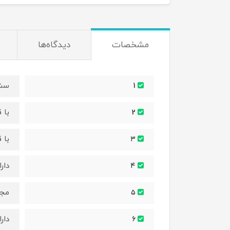
مشخصات
دیدگاه‌ها
سشو
1
با 
2
با 
۳
دار
۴
مجه
۵
دار
۶