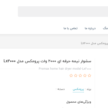
 مگ
درباره ما
تماس با ما
سشوار نیمه حرفه ای ۲۰۰۰ وات پرومکس مدل Lx2000
Promax home hair dryer model-Lx2000
برند :
پرومکس
دسته :
ویژگی‌های محصول