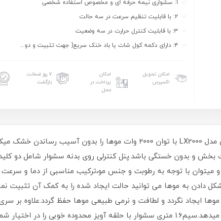
1: سشواری نیمه حرفه ای و مخصوص استفاده شخصی
2: با قابلیت تنظیم سرعت در سه حالت
۳: با قابلیت کنترل حرارت در سه وضعیت
۴: دارای دکمه کول شات یا باد خنک سریع( جهت تثبیت و دو...
امکان تحویل
امکان
۷ روز ضمانت
اکسپرس
پرداخت در
بازگشت
محل
سشوار پرومکس خانگی و نیمه حرفه ای پرومکس مدل LX2000 با توان ۲۰۰۰ وات م
ت بخش و بدون خستگی باشد.پنل کنترلی روی بدنه سشوار شامل دو کلی
و میتوان با توجه به رطوبت و جنس مو،ترکیب مناسبی از دما و سرعت 
از شکل دادن به موها می توانید حالت ایجاد شده را به کمک آن تثبیت ن
ها ایجاد نگردد و لطافت و نرمی طبیعی موها حفظ گردد.علاوه بر سری
موها را خشک کرده و به آن ها حجم و حالت فر میدهد.سیم۱.۶ متری سشوار با حلقه آویز مح