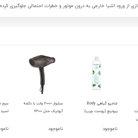
ی از ورود اشیا خارجی به درون موتور و خطرات احتمالی جلوگیری کرده و
شامپو گیاهی Body
سشوار 2000 وات با دکمه
سرم د
ت
بیونیج (پوست چرب)
آیونیک مدل 7200
اسید 15میل بلفامد
میلی
ناموجود
ناموجود
ناموج