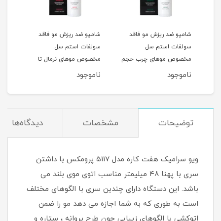
شامپو ضد ریزش مو فاقد
شامپو ضد ریزش مو فاقد
شامپ
سولفات استم سل
سولفات استم سل
سل 
مخصوص موهای چرب حجم
مخصوص موهای نرمال تا
و آسی
250ML
خشک حجم 250ML
ناموجود
ناموجود
نام
توضیحات
مشخصات
دیدگاه‌ها
ویو سرامیک هفت کاره مدل ۵۱۱۷ پرومکس با داشتن
سری با پهنا ۴۸ میلیمتر مناسب اتوی موی بلند می
باشد. این دستگاه دارای چندین سری با الگوهای مختلف
است به طوری که به شما اجازه می دهد مو را ضمن
اتوکشی با الگوهای زیبایی چون طرح پروانه ، ستاره و