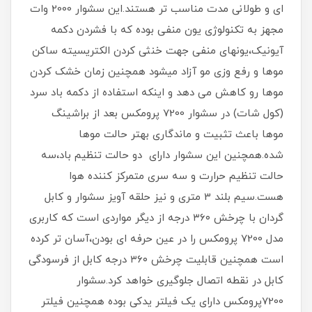
ای و طولانی مدت مناسب تر هستند.این سشوار 2000 وات
مجهز به تکنولوژی یون منفی بوده که با فشردن دکمه
آیونیک،یونهای منفی جهت خنثی کردن الکتریسیته ساکن
موها و رفع وزی مو آزاد میشود همچنین زمان خشک کردن
موها رو کاهش می دهد و اینکه استفاده از دکمه باد سرد
(کول شات) در سشوار 7200 پرومکس بعد از براشینگ
موها باعث تثبیت و ماندگاری بهتر حالت موها
شده.همچنین این سشوار دارای دو حالت تنظیم باد،سه
حالت تنظیم حرارت و سه سری متمرکز کننده هوا
هست.سیم بلند 3 متری و نیز حلقه آویز سشوار و کابل
گردان با چرخش ۳۶۰ درجه از دیگر مواردی است که کاربری
مدل 7200 پرومکس را در عین حرفه ای بودن،آسان تر کرده
است همچنین قابلیت چرخش ۳۶۰ درجه کابل از فرسودگی
کابل در نقطه اتصال جلوگیری خواهد کرد.سشوار
7200پرومکس دارای یک فیلتر یدکی بوده همچنین فیلتر