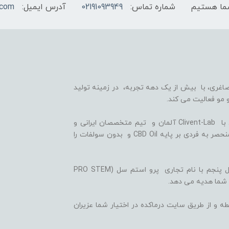
شماره تماس:
02191093949
آدرس ایمیل:
.com
اغری، با بیش از یک دهه تجربه، در زمینه تولید
 مو فعالیت می کند.
ما با بهره گیری از سلول های بنیادی گیاهی، همکاری با Clivent-Lab آلمان و تیم متخصصان ایرانی و
آلمانی در واحد تحقیق و توسعه (R&D)، فرمولاسیون منحصر به فردی بر پایه CBD Oil و بدون سولفات را
ثمره این تلاش ها، تولید شامپوها و شوینده های نسل پنجم با نام تجاری پرو استم سل (PRO STEM
 شما هدیه می دهد.
ه و از طریق سایت درماکده در اختیار شما عزیران