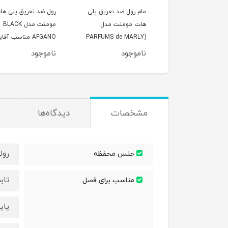
 ضد تعریق پلی هات
مام رول ضد تعریق پلی
رول ضد تعریق پلی ها
مومنت مدل رول azzaro
هات مومنت مدل
مومنت مدل BLACK
wanted مناسب آقایان
PARFUMS de MARLY)
AFGANO مناسب آقا
لی لیتر
PEGASUS) مناسب آقایان
حجم 50 میلی لیتر
وجود
ناموجود
ناموجود
حجم 50 میلی لیتر
مشخصات
دیدگاه‌ها
رول
جنس محفظه
تاب
مناسب برای فصل
پای