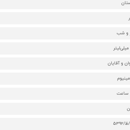
تان
ر
 و شب
وان و آقایان
مینیوم
ن