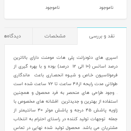
نوان
مناسب آقایان حجم 200
آقایان حجم 200 میلی لیتر
ناموجود
ناموجود
نام
میلی لیتر
200 میلی لیتر
نقد و بررسی
مشخصات
دیدگاه‌ها
اسپری های دئودرانت پلی هات مومنت دارای بالاترین
درصد اسانس (10 الی 12 درصد) بوده و با بهره گیری از
فرمولاسیون خـاص و شیـوه انحصـاری باعث ماندگاری
طولانی مدت رایحه از48 ساعت تا 72 ساعت شده است
. وجود طراحی های منحصر به فرد محصول و همچنین
استفاده از بهترین و جدیدترین افشانه های مخصوص با
زاویه پاشش 45 درجه و پاشش موثر 40 سانتیمتر از
جمله توجهات تولید کننده در راستای احترام به انتخاب
مشتریان می باشد. محصول تولید شده نهایی در تماس