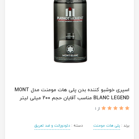
اسپری خوشبو کننده بدن پلی هات مومنت مدل MONT
BLANC LEGEND مناسب آقایان حجم 200 میلی لیتر
از 1
برند :
پلی هات مومنت
دسته :
دئودورانت و ضد تعریق