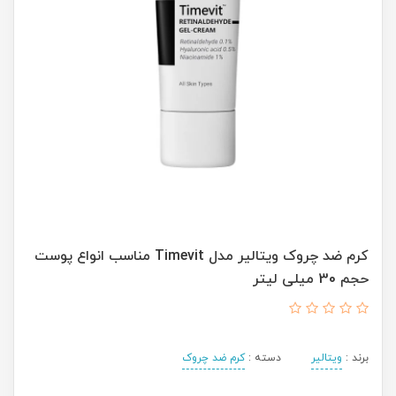
کرم ضد چروک ویتالیر مدل Timevit مناسب انواع پوست
حجم 30 میلی لیتر
برند :
ویتالیر
دسته :
کرم ضد چروک