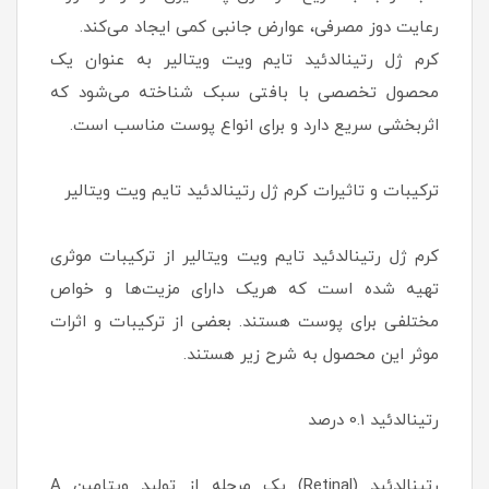
رعایت دوز مصرفی، عوارض جانبی کمی ‌ایجاد می‌کند.
كرم ژل رتينالدئيد تايم ويت ويتالير به عنوان یک
محصول تخصصی با بافتی سبک شناخته می‌شود که
اثربخشی سریع دارد و برای انواع پوست مناسب است.
ترکیبات و تاثیرات كرم ژل رتينالدئيد تايم ويت ويتالير
كرم ژل رتينالدئيد تايم ويت ويتالير از ترکیبات موثری
تهیه شده است که هریک دارای مزیت‌ها و خواص
مختلفی برای پوست هستند. بعضی از ترکیبات و اثرات
موثر این محصول به شرح زیر هستند.
رتينالدئيد 0.1 درصد
رتينالدئيد (Retinal) یک مرحله از تولید ویتامین A